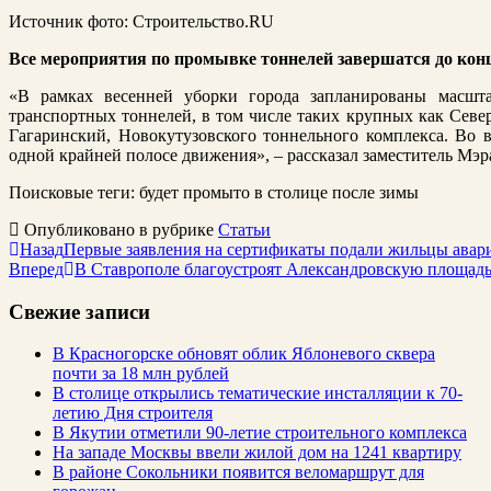
Источник фото: Строительство.RU
Все мероприятия по промывке тоннелей завершатся до конц
«В рамках весенней уборки города запланированы масшт
транспортных тоннелей, в том числе таких крупных как Севе
Гагаринский, Новокутузовского тоннельного комплекса. Во в
одной крайней полосе движения», – рассказал заместитель Мэ
Поисковые теги:
будет промыто в столице после зимы
Опубликовано в рубрике
Статьи
Назад
Первые заявления на сертификаты подали жильцы авар
Вперед
В Ставрополе благоустроят Александровскую площад
Свежие записи
В Красногорске обновят облик Яблоневого сквера
почти за 18 млн рублей
В столице открылись тематические инсталляции к 70-
летию Дня строителя
В Якутии отметили 90-летие строительного комплекса
На западе Москвы ввели жилой дом на 1241 квартиру
В районе Сокольники появится веломаршрут для