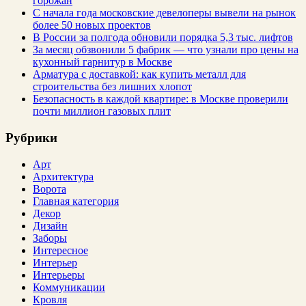
горожан
С начала года московские девелоперы вывели на рынок
более 50 новых проектов
В России за полгода обновили порядка 5,3 тыс. лифтов
За месяц обзвонили 5 фабрик — что узнали про цены на
кухонный гарнитур в Москве
Арматура с доставкой: как купить металл для
строительства без лишних хлопот
Безопасность в каждой квартире: в Москве проверили
почти миллион газовых плит
Рубрики
Арт
Архитектура
Ворота
Главная категория
Декор
Дизайн
Заборы
Интересное
Интерьер
Интерьеры
Коммуникации
Кровля