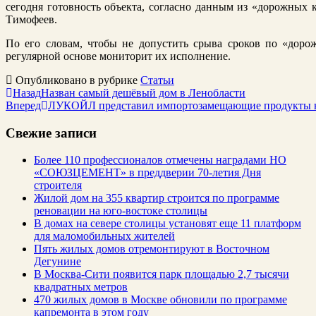
сегодня готовность объекта, согласно данным из «дорожных 
Тимофеев.
По его словам, чтобы не допустить срыва сроков по «доро
регулярной основе мониторит их исполнение.
Опубликовано в рубрике
Статьи
Назад
Назван самый дешёвый дом в Ленобласти
Вперед
ЛУКОЙЛ представил импортозамещающие продукты на
Свежие записи
Более 110 профессионалов отмечены наградами НО
«СОЮЗЦЕМЕНТ» в преддверии 70-летия Дня
строителя
Жилой дом на 355 квартир строится по программе
реновации на юго-востоке столицы
В домах на севере столицы установят еще 11 платформ
для маломобильных жителей
Пять жилых домов отремонтируют в Восточном
Дегунине
В Москва-Сити появится парк площадью 2,7 тысячи
квадратных метров
470 жилых домов в Москве обновили по программе
капремонта в этом году