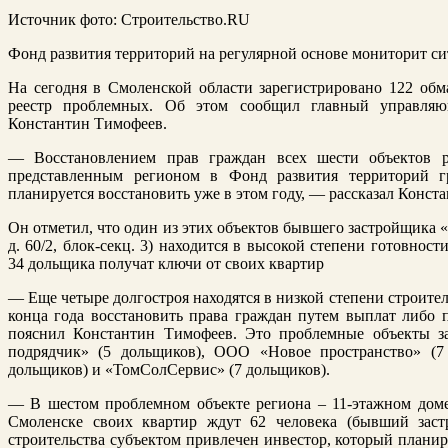
Источник фото: Строительство.RU
Фонд развития территорий на регулярной основе мониторит с
На сегодня в Смоленской области зарегистрировано 122 об
реестр проблемных. Об этом сообщил главный управляю
Константин Тимофеев.
— Восстановлением прав граждан всех шести объектов ре
представленным регионом в Фонд развития территорий г
планируется восстановить уже в этом году, — рассказал Конст
Он отметил, что один из этих объектов бывшего застройщика 
д. 60/2, блок-секц. 3) находится в высокой степени готовност
34 дольщика получат ключи от своих квартир
— Еще четыре долгостроя находятся в низкой степени строите
конца года восстановить права граждан путем выплат либо
пояснил Константин Тимофеев. Это проблемные объекты з
подрядчик» (5 дольщиков), ООО «Новое пространство» (7
дольщиков) и «ТомСолСервис» (7 дольщиков).
— В шестом проблемном объекте региона – 11-этажном доме
Смоленске своих квартир ждут 62 человека (бывший зас
строительства субъектом привлечен инвестор, который плани