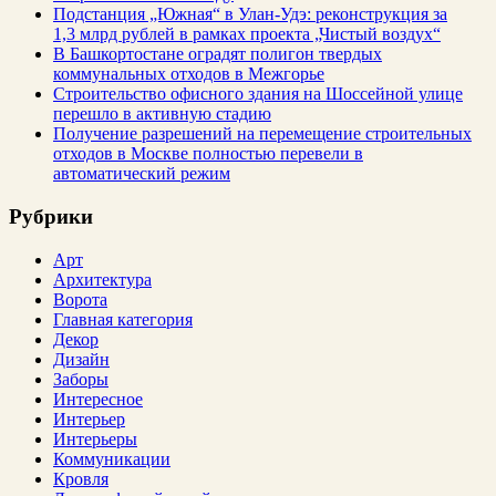
Подстанция „Южная“ в Улан‑Удэ: реконструкция за
1,3 млрд рублей в рамках проекта „Чистый воздух“
В Башкортостане оградят полигон твердых
коммунальных отходов в Межгорье
Строительство офисного здания на Шоссейной улице
перешло в активную стадию
Получение разрешений на перемещение строительных
отходов в Москве полностью перевели в
автоматический режим
Рубрики
Арт
Архитектура
Ворота
Главная категория
Декор
Дизайн
Заборы
Интересное
Интерьер
Интерьеры
Коммуникации
Кровля