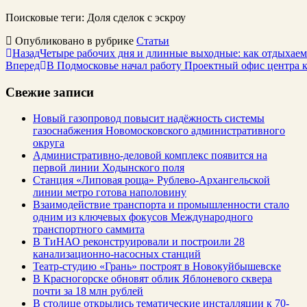
Поисковые теги:
Доля сделок с эскроу
Опубликовано в рубрике
Статьи
Назад
Четыре рабочих дня и длинные выходные: как отдыхаем
Вперед
В Подмосковье начал работу Проектный офис центра 
Свежие записи
Новый газопровод повысит надёжность системы
газоснабжения Новомосковского административного
округа
Административно-деловой комплекс появится на
первой линии Ходынского поля
Станция «Липовая роща» Рублево-Архангельской
линии метро готова наполовину
Взаимодействие транспорта и промышленности стало
одним из ключевых фокусов Международного
транспортного саммита
В ТиНАО реконструировали и построили 28
канализационно-насосных станций
Театр-студию «Грань» построят в Новокуйбышевске
В Красногорске обновят облик Яблоневого сквера
почти за 18 млн рублей
В столице открылись тематические инсталляции к 70-