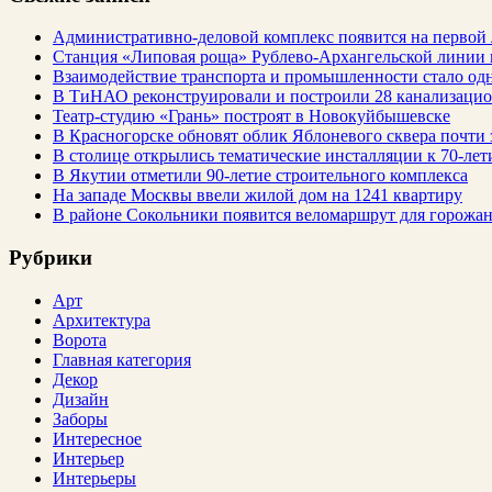
Административно-деловой комплекс появится на первой
Станция «Липовая роща» Рублево-Архангельской линии 
Взаимодействие транспорта и промышленности стало од
В ТиНАО реконструировали и построили 28 канализаци
Театр-студию «Грань» построят в Новокуйбышевске
В Красногорске обновят облик Яблоневого сквера почти 
В столице открылись тематические инсталляции к 70-лет
В Якутии отметили 90-летие строительного комплекса
На западе Москвы ввели жилой дом на 1241 квартиру
В районе Сокольники появится веломаршрут для горожа
Рубрики
Арт
Архитектура
Ворота
Главная категория
Декор
Дизайн
Заборы
Интересное
Интерьер
Интерьеры