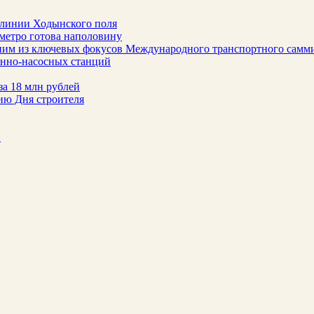
 линии Ходынского поля
метро готова наполовину
ним из ключевых фокусов Международного транспортного самм
онно-насосных станций
за 18 млн рублей
ию Дня строителя
н