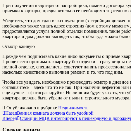
При получении квартиры от застройщика, помимо договора ку
приемки квартиры, предварительно ее необходимо тщательно о
Убедитесь, что дом сдан в эксплуатацию (застройщик должен п
необходимо также узнать адрес строения (дом к этому моменту 
предоставляется услуга полной отделки помещения, такие раб
квартира и дом должны выглядеть так, чтобы туда можно было с
Осмотр вживую
Прежде чем подписывать какие-либо документы о приеме кварт
Проще всего принимать квартиру без отделки – сразу видны не
полной отделке, специалисты советуют нанять профессиональ
насколько качественно выполнен ремонт, и то, что под ним.
Чтобы все увидеть, необходимо производить осмотр в дневное 
соглашайтесь – здесь что-то не так. При наличии дефектов или 
еще лучше – сфотографируйте. Не лишним будет указать, что уб
квартира должна быть убрана от пыли и строительного мусора.
Опубликовано в рубрике
Недвижимость
Назад
Ванная комната должна быть удобной
Вперед
Станции МЦК интегрируют в пешеходную и дорожну
Свежие записи