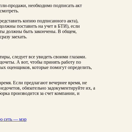
пли-продажи, необходимо подписать акт
смотреть.
редставить копию подписанного акта),
должны поставить на учет в БТИ), если
оты должны быть закончены. В общем,
разу заехать.
иры, следует все увидеть своими глазами.
дочеты. А вот, чтобы принять работу по
ных оценщиков, которые помогут определить,
время. Если предлагают вечернее время, не
недочетов, обязательно задокументируйте их, а
орка производится за счет компании, и
ю сеть — мэр