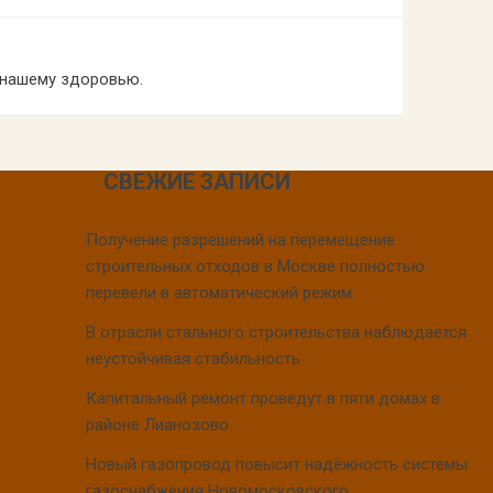
 нашему здоровью.
СВЕЖИЕ ЗАПИСИ
Получение разрешений на перемещение
строительных отходов в Москве полностью
перевели в автоматический режим
В отрасли стального строительства наблюдается
неустойчивая стабильность
Капитальный ремонт проведут в пяти домах в
районе Лианозово
Новый газопровод повысит надёжность системы
газоснабжения Новомосковского