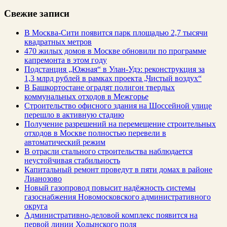
Свежие записи
В Москва-Сити появится парк площадью 2,7 тысячи
квадратных метров
470 жилых домов в Москве обновили по программе
капремонта в этом году
Подстанция „Южная“ в Улан‑Удэ: реконструкция за
1,3 млрд рублей в рамках проекта „Чистый воздух“
В Башкортостане оградят полигон твердых
коммунальных отходов в Межгорье
Строительство офисного здания на Шоссейной улице
перешло в активную стадию
Получение разрешений на перемещение строительных
отходов в Москве полностью перевели в
автоматический режим
В отрасли стального строительства наблюдается
неустойчивая стабильность
Капитальный ремонт проведут в пяти домах в районе
Лианозово
Новый газопровод повысит надёжность системы
газоснабжения Новомосковского административного
округа
Административно-деловой комплекс появится на
первой линии Ходынского поля