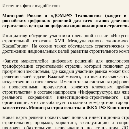
Источник фото: magnific.com
Минстрой России и «ДОМ.РФ Технологии» (входит в 
российских цифровых решений для всех этапов девелопе
отраслевого центра по цифровизации жилищного строительс
Инициативу обсудили участники пленарной сессии «Искусс
строительной отрасли» XVII Международного экономич
KazanForum». На сессии также обсуждалась стратегическая р
достижении национальных целей развития строительного комп
«Запуск маркетплейса цифровых решений для девелоперо
трансформации строительной отрасли, который позволяет д
прозрачной экосистемы, где каждый участник рынка может бы
решения своей задачи. Важный момент, что значительная часть
искусственного интеллекта. Именно такая системная цифров
и проверенными продуктами, является ключевым драйв
строительства» в составе нацпроекта «Инфраструктура для жиз
реального сокращения инвестиционно-строительного ц
организаций, что способствует созданию комфортной город
заместитель Министра строительства и ЖКХ РФ Констант
Новая карта решений охватывает полный инвестиционно-стро
строительство, продажи, маркетинг, эксплуатацию и сопр
проходят обязательную верификацию по стандартам ДО