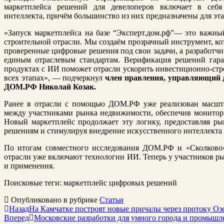
маркетплейса решений для девелоперов включает в себя
интеллекта, причём большинство из них предназначены для эт
«Запуск маркетплейса на базе “Эксперт.дом.рф”— это важн
строительной отрасли. Мы создаём прозрачный инструмент, ко
проверенные цифровые решения под свои задачи, а разработч
единым отраслевым стандартам. Верификация решений гаран
продуктах с ИИ поможет отрасли ускорить инвестиционно-стр
всех этапах», — подчеркнул
член правления, управляющий 
ДОМ.РФ Николай Козак.
Ранее в отрасли с помощью ДОМ.РФ уже реализован масш
между участниками рынка недвижимости, обеспечив монитори
Новый маркетплейс продолжает эту логику, предоставляя р
решениям и стимулируя внедрение искусственного интеллекта 
По итогам совместного исследования ДОМ.РФ и «Сколково
отрасли уже включают технологии ИИ. Теперь у участников ры
и применения.
Поисковые теги:
маркетплейс цифровых решений
Опубликовано в рубрике
Статьи
Назад
На Камчатке построят новые причалы через протоку Оз
Вперед
Московские разработки для умного города и промышл