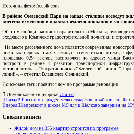
Источник фото: freepik.com
В районе Филевский Парк на западе столицы возведут жил
внесены изменения в правила землепользования и застройки
Об этом сообщил министр правительства Москвы, руководител
входящего в Комплекс градостроительной политики и строите
«На месте расселенного дома появится современная новостро
нежилых первых этажах смогут разместиться аптеки, кафе,
площадью 0,54 гектара расположен по адресу: улица Васи
построят в районе с развитой транспортной инфрастру
метрополитена – “Багратионовская” Филевской линии, “Парк
линий», – отметил Владислав Овчинский.
Поисковые теги:
появится дом по программе реновации
Опубликовано в рубрике
Статьи
Назад
В России утвержден межгосударственный «зеленый» ст
Вперед
Капремонт в школе №5 для в Щёлково завершен на 25
Свежие записи
Жилой дом на 355 квартир строится по программе
реновации на юго-востоке столицы