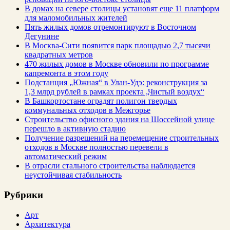
В домах на севере столицы установят еще 11 платформ
для маломобильных жителей
Пять жилых домов отремонтируют в Восточном
Дегунине
В Москва-Сити появится парк площадью 2,7 тысячи
квадратных метров
470 жилых домов в Москве обновили по программе
капремонта в этом году
Подстанция „Южная“ в Улан‑Удэ: реконструкция за
1,3 млрд рублей в рамках проекта „Чистый воздух“
В Башкортостане оградят полигон твердых
коммунальных отходов в Межгорье
Строительство офисного здания на Шоссейной улице
перешло в активную стадию
Получение разрешений на перемещение строительных
отходов в Москве полностью перевели в
автоматический режим
В отрасли стального строительства наблюдается
неустойчивая стабильность
Рубрики
Арт
Архитектура