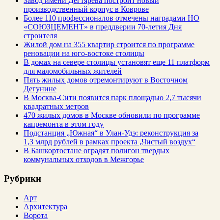
Завод имени Дегтярева построит новый
производственный корпус в Коврове
Более 110 профессионалов отмечены наградами НО
«СОЮЗЦЕМЕНТ» в преддверии 70-летия Дня
строителя
Жилой дом на 355 квартир строится по программе
реновации на юго-востоке столицы
В домах на севере столицы установят еще 11 платформ
для маломобильных жителей
Пять жилых домов отремонтируют в Восточном
Дегунине
В Москва-Сити появится парк площадью 2,7 тысячи
квадратных метров
470 жилых домов в Москве обновили по программе
капремонта в этом году
Подстанция „Южная“ в Улан‑Удэ: реконструкция за
1,3 млрд рублей в рамках проекта „Чистый воздух“
В Башкортостане оградят полигон твердых
коммунальных отходов в Межгорье
Рубрики
Арт
Архитектура
Ворота