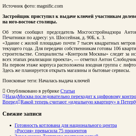
Источник фото: magnific.com
Застройщик приступил к выдаче ключей участникам долево
на юго-востоке столицы.
Об этом сообщил председатель Мосгосстройнадзора Ант
Печатники по адресу: ул. Шоссейная, д. 90Б, к. 3.
«Здание с жилой площадью почти 7 тысяч квадратных метров 
текущего года. Для передачи собственникам готовы 106 кварт
строительстве. Специалисты «Контроля Москвы» следят за ис
всех этапах реализации проекта», — отметил Антон Слободчик
На первом этаже корпуса расположена входная группа с лифто
Здесь же планируется открыть магазины и бытовые сервисы.
Поисковые теги:
Началась выдача ключей
Опубликовано в рубрике
Статьи
Назад
Москва последовательно переходит к цифровому контр
Вперед
Rакой теперь считают «идеальную квартиру» в Петерб
Свежие записи
Готовность котлована для национального центра
«Россия» превысила 75 процентов