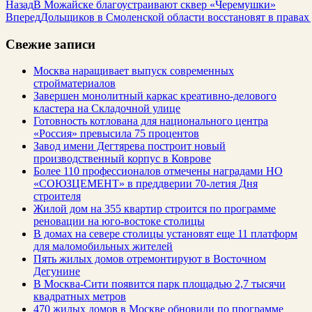
Назад
В Можайске благоустраивают сквер «Черемушки»
Вперед
Дольщиков в Смоленской области восстановят в правах 
Свежие записи
Москва наращивает выпуск современных
стройматериалов
Завершен монолитный каркас креативно-делового
кластера на Складочной улице
Готовность котлована для национального центра
«Россия» превысила 75 процентов
Завод имени Дегтярева построит новый
производственный корпус в Коврове
Более 110 профессионалов отмечены наградами НО
«СОЮЗЦЕМЕНТ» в преддверии 70-летия Дня
строителя
Жилой дом на 355 квартир строится по программе
реновации на юго-востоке столицы
В домах на севере столицы установят еще 11 платформ
для маломобильных жителей
Пять жилых домов отремонтируют в Восточном
Дегунине
В Москва-Сити появится парк площадью 2,7 тысячи
квадратных метров
470 жилых домов в Москве обновили по программе