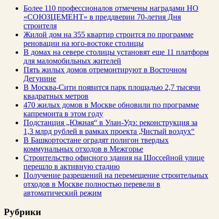
Более 110 профессионалов отмечены наградами НО
«СОЮЗЦЕМЕНТ» в преддверии 70-летия Дня
строителя
Жилой дом на 355 квартир строится по программе
реновации на юго-востоке столицы
В домах на севере столицы установят еще 11 платформ
для маломобильных жителей
Пять жилых домов отремонтируют в Восточном
Дегунине
В Москва-Сити появится парк площадью 2,7 тысячи
квадратных метров
470 жилых домов в Москве обновили по программе
капремонта в этом году
Подстанция „Южная“ в Улан‑Удэ: реконструкция за
1,3 млрд рублей в рамках проекта „Чистый воздух“
В Башкортостане оградят полигон твердых
коммунальных отходов в Межгорье
Строительство офисного здания на Шоссейной улице
перешло в активную стадию
Получение разрешений на перемещение строительных
отходов в Москве полностью перевели в
автоматический режим
Рубрики