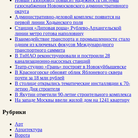
Новый газопровод повысит надёжность системы
газоснабжения Новомосковского административного
округа
Административно-деловой комплекс появится на
первой линии Ходынского поля
Станция «Липовая роща» Рублево-Архангельской
линии метро готова наполовину
Взаимодействие транспорта и промышленности стало
одним из ключевых фокусов Международного
транспортного саммита
В ТиНАО реконструировали и построили 28
канализационно-насосных станций
Театр-студию «Грань» построят в Новокуйбышевске
В Красногорске обновят облик Яблоневого сквера
почти за 18 млн рублей
В столице открылись тематические инсталляции к 70-
летию Дня строителя
В Якутии отметили 90-летие строительного комплекса
На западе Москвы ввели жилой дом на 1241 квартиру
Рубрики
Арт
Архитектура
Ворота