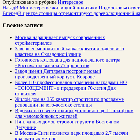
Опубликовано в рубрике
Интересное
Назад
В Министерстве жилищной политики Подмосковья ответ
Вперед
В центре столицы отремонтируют дореволюционный ж
Свежие записи
Москва наращивает выпуск современных
стройматериалов
Завершен монолитный каркас креативно-делового
кластера на Складочной улице
Готовность котлована для национального центра
«Россия» превысила 75 процентов
Завод имени Дегтярева построит новый
производственный корпус в Коврове
Более 110 профессионалов отмечены наградами НО
«СОЮЗЦЕМЕНТ» в преддверии 70-летия Дня
строителя
Жилой дом на 355 квартир строится по программе
реновации на юго-востоке столицы
В домах на севере столицы установят еще 11 платформ
для маломобильных жителей
Пять жилых домов отремонтируют в Восточном
Дегунине
В Москва-Сити появится парк площадью 2,7 тысячи
квадратных метров