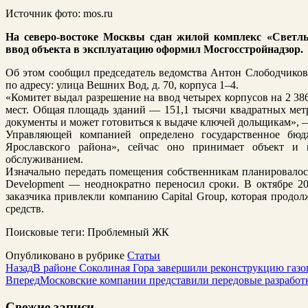
Источник фото: mos.ru
На северо-востоке Москвы сдан жилой комплекс «Светл
ввод объекта в эксплуатацию оформил Мосгосстройнадзор.
Об этом сообщил председатель ведомства Антон Слободчиков
по адресу: улица Вешних Вод, д. 70, корпуса 1–4.
«Комитет выдал разрешение на ввод четырех корпусов на 2 38
мест. Общая площадь зданий — 151,1 тысячи квадратных мет
документы и может готовиться к выдаче ключей дольщикам», 
Управляющей компанией определено государственное бю
Ярославского района», сейчас оно принимает объект и
обслуживанием.
Изначально передать помещения собственникам планировалось
Development — неоднократно переносил сроки. В октябре 202
заказчика привлекли компанию Capital Group, которая продол
средств.
Поисковые теги:
Проблемный ЖК
Опубликовано в рубрике
Статьи
Назад
В районе Соколиная Гора завершили реконструкцию газо
Вперед
Московские компании представили передовые разработ
Свежие записи