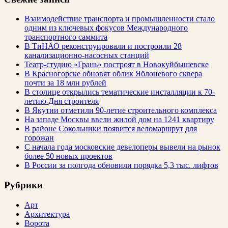
Взаимодействие транспорта и промышленности стало
одним из ключевых фокусов Международного
транспортного саммита
В ТиНАО реконструировали и построили 28
канализационно-насосных станций
Театр-студию «Грань» построят в Новокуйбышевске
В Красногорске обновят облик Яблоневого сквера
почти за 18 млн рублей
В столице открылись тематические инсталляции к 70-
летию Дня строителя
В Якутии отметили 90-летие строительного комплекса
На западе Москвы ввели жилой дом на 1241 квартиру
В районе Сокольники появится веломаршрут для
горожан
С начала года московские девелоперы вывели на рынок
более 50 новых проектов
В России за полгода обновили порядка 5,3 тыс. лифтов
Рубрики
Арт
Архитектура
Ворота