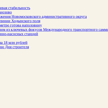
ивая стабильность
анозово
бжения Новомосковского административного округа
 линии Ходынского поля
метро готова наполовину
ним из ключевых фокусов Международного транспортного самм
онно-насосных станций
за 18 млн рублей
ию Дня строителя