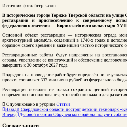
Источник фото: freepik.com
В историческом городе Торжке Тверской области на улице
реставрации и приспособлению к современному испол
федерального значения — Борисоглебского монастыря XVII
Основной объект реставрации — историческая ограда мо
архитектурный ансамбль, созданный в 1740-х годах и дополн
образцом своего времени и важнейшей частью исторического о
Реставрационные работы будут направлены на восстановле
ограды, укрепление её конструкций и обеспечение долговечно
завершить к 30 октября 2027 года.
Подрядчик на проведение работ будет определён по результата
проекта составляет 332 миллиона рублей из федерального бюдж
Реставрация позволит не только сохранить ценный историч
современного использования, что особенно важно для развития
Опубликовано в рубрике
Статьи
Назад
В Свердловской области пострят детский технопарк «К
Вперед
Деловой квартал Обручевского района получит собст
Свежие записи