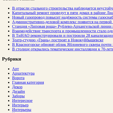
В отрасли стального строительства наблюдается неустойч
Капитальный ремонт проведут в пяти домах в районе Ли
Новый газопровод повысит надёжность системы газосна
Административно-деловой комплекс появится на первой
Станция «Липовая роща» Рублево-Архангельской линии 
Взаимодействие транспорта и промышленности стало од
В ТиНАО реконструировали и построили 28 канализаци
Театр-студию «Грань» построят в Новокуйбышевске
В Красногорске обновят облик Яблоневого сквера почти 
В столице открылись тематические инсталляции к 70-лет
Рубрики
Арт
Архитектура
Ворота
Главная категория
Декор
Дизайн
Заборы
Интересное
Интерьер
Интерьеры