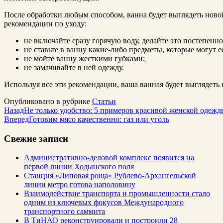
После обработки любым способом, ванна будет выглядеть ново
рекомендации по уходу:
не включайте сразу горячую воду, делайте это постепенно
не ставьте в ванну какие-либо предметы, которые могут е
не мойте ванну жесткими губками;
не замачивайте в ней одежду.
Используя все эти рекомендации, ваша ванная будет выглядеть 
Опубликовано в рубрике
Статьи
Назад
Не только удобство: 5 примеров красивой женской одежд
Вперед
Готовим мясо качественно: газ или уголь
Свежие записи
Административно-деловой комплекс появится на
первой линии Ходынского поля
Станция «Липовая роща» Рублево-Архангельской
линии метро готова наполовину
Взаимодействие транспорта и промышленности стало
одним из ключевых фокусов Международного
транспортного саммита
В ТиНАО реконструировали и построили 28