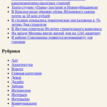
канализационно-насосных станций
Театр-студию «Грань» построят в Новокуйбышевске
В Красногорске обновят облик Яблоневого сквера
почти за 18 млн рублей
В столице открылись тематические инсталляции к 70-
летию Дня строителя
В Якутии отметили 90-летие строительного комплекса
На западе Москвы ввели жилой дом на 1241 квартиру
В районе Сокольники появится веломаршрут для
горожан
Рубрики
Арт
Архитектура
Ворота
Главная категория
Декор
Дизайн
Заборы
Интересное
Интерьер
Интерьеры
Коммуникации