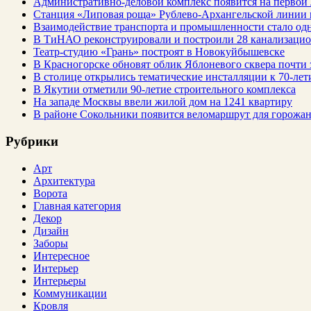
Административно-деловой комплекс появится на первой
Станция «Липовая роща» Рублево-Архангельской линии 
Взаимодействие транспорта и промышленности стало од
В ТиНАО реконструировали и построили 28 канализаци
Театр-студию «Грань» построят в Новокуйбышевске
В Красногорске обновят облик Яблоневого сквера почти 
В столице открылись тематические инсталляции к 70-лет
В Якутии отметили 90-летие строительного комплекса
На западе Москвы ввели жилой дом на 1241 квартиру
В районе Сокольники появится веломаршрут для горожа
Рубрики
Арт
Архитектура
Ворота
Главная категория
Декор
Дизайн
Заборы
Интересное
Интерьер
Интерьеры
Коммуникации
Кровля