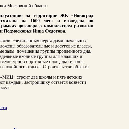
ики Московской области
ксплуатацию на территории ЖК «Новоград
считана на 1600 мест и возведена по
в рамках договора о комплексном развитии
и Подмосковья Инна Федотова.
блоков, соединенных переходами: начальных
оложены образовательные и досуговые классы,
ные залы, помещения группы продленного дня,
аздельные входные группы для младших и
изкультурно-спортивные площадки и зоны
 спокойного отдыха. Строительство объекта
 «МИЦ» строит две школы и пять детских
ест каждый. Застройщику остается возвести
 мест.
асти