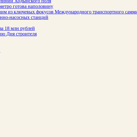
 линии Ходынского поля
метро готова наполовину
ним из ключевых фокусов Международного транспортного самм
онно-насосных станций
за 18 млн рублей
ию Дня строителя
н