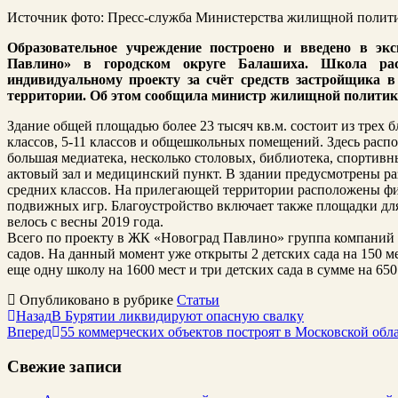
Источник фото: Пресс-служба Министерства жилищной полит
Образовательное учреждение построено и введено в э
Павлино» в городском округе Балашиха. Школа рас
индивидуальному проекту за счёт средств застройщика 
территории. Об этом сообщила министр жилищной политик
Здание общей площадью более 23 тысяч кв.м. состоит из трех 
классов, 5-11 классов и общешкольных помещений. Здесь расп
большая медиатека, несколько столовых, библиотека, спортив
актовый зал и медицинский пункт. В здании предусмотрены р
средних классов. На прилегающей территории расположены ф
подвижных игр. Благоустройство включает также площадки для
велось с весны 2019 года.
Всего по проекту в ЖК «Новоград Павлино» группа компаний
садов. На данный момент уже открыты 2 детских сада на 150 м
еще одну школу на 1600 мест и три детских сада в сумме на 650
Опубликовано в рубрике
Статьи
Назад
В Бурятии ликвидируют опасную свалку
Вперед
55 коммерческих объектов построят в Московской обл
Свежие записи