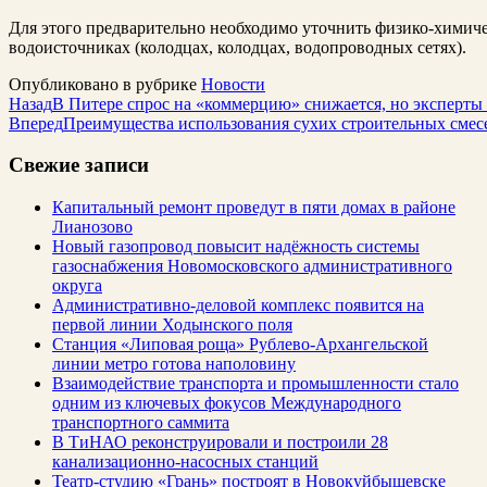
Для этого предварительно необходимо уточнить физико-химич
водоисточниках (колодцах, колодцах, водопроводных сетях).
Опубликовано в рубрике
Новости
Назад
В Питере спрос на «коммерцию» снижается, но эксперты 
Вперед
Преимущества использования сухих строительных смес
Свежие записи
Капитальный ремонт проведут в пяти домах в районе
Лианозово
Новый газопровод повысит надёжность системы
газоснабжения Новомосковского административного
округа
Административно-деловой комплекс появится на
первой линии Ходынского поля
Станция «Липовая роща» Рублево-Архангельской
линии метро готова наполовину
Взаимодействие транспорта и промышленности стало
одним из ключевых фокусов Международного
транспортного саммита
В ТиНАО реконструировали и построили 28
канализационно-насосных станций
Театр-студию «Грань» построят в Новокуйбышевске