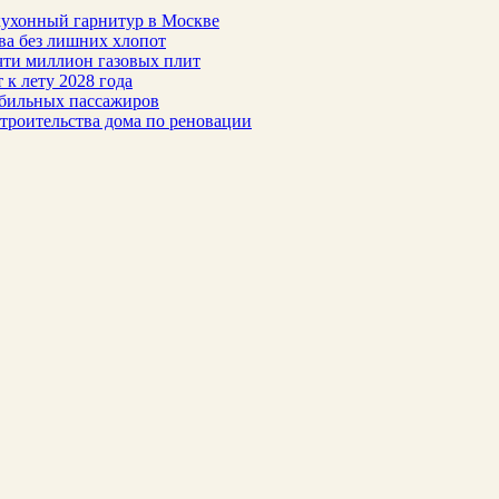
 кухонный гарнитур в Москве
тва без лишних хлопот
чти миллион газовых плит
 к лету 2028 года
обильных пассажиров
троительства дома по реновации