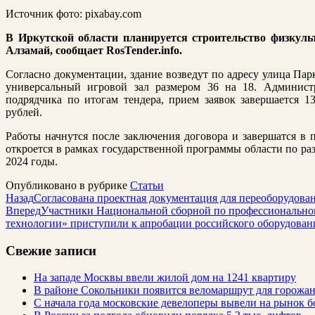
Источник фото: pixabay.com
В Иркутской области планируется строительство физкульт
Алзамай, сообщает RosTender.info.
Согласно документации, здание возведут по адресу улица Парк
универсальный игровой зал размером 36 на 18. Админист
подрядчика по итогам тендера, прием заявок завершается 1
рублей.
Работы начнутся после заключения договора и завершатся в 
откроется в рамках государственной программы области по ра
2024 годы.
Опубликовано в рубрике
Статьи
Назад
Согласована проектная документация для переоборудов
Вперед
Участники Национальной сборной по профессионально
технологии» приступили к апробации российского оборудован
Свежие записи
На западе Москвы ввели жилой дом на 1241 квартиру
В районе Сокольники появится веломаршрут для горожа
С начала года московские девелоперы вывели на рынок б