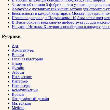
В России за полгода обновили порядка 5,3 тыс. лифтов
За месяц обзвонили 5 фабрик — что узнали про цены на
Арматура с доставкой: как купить металл для строительс
Безопасность в каждой квартире: в Москве проверили по
Новый водопровод в Подмосковье: 10,8 км сетей построят
В Пензе обновят вокзальную инфраструктуру для малом
На улице Николая Химушина освободили площадку для с
Рубрики
Арт
Архитектура
Ворота
Главная категория
Декор
Дизайн
Заборы
Интересное
Интерьер
Интерьеры
Коммуникации
Кровля
Ландшафтный дизайн
Материалы
Мебель