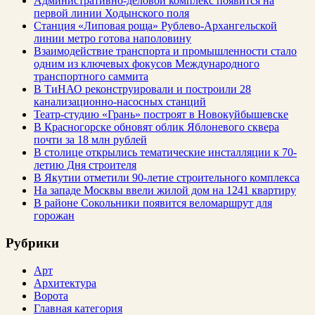
Административно-деловой комплекс появится на
первой линии Ходынского поля
Станция «Липовая роща» Рублево-Архангельской
линии метро готова наполовину
Взаимодействие транспорта и промышленности стало
одним из ключевых фокусов Международного
транспортного саммита
В ТиНАО реконструировали и построили 28
канализационно-насосных станций
Театр-студию «Грань» построят в Новокуйбышевске
В Красногорске обновят облик Яблоневого сквера
почти за 18 млн рублей
В столице открылись тематические инсталляции к 70-
летию Дня строителя
В Якутии отметили 90-летие строительного комплекса
На западе Москвы ввели жилой дом на 1241 квартиру
В районе Сокольники появится веломаршрут для
горожан
Рубрики
Арт
Архитектура
Ворота
Главная категория