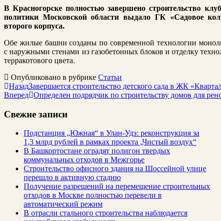
В Красногорске полностью завершено строительство кл
политики Московской области выдало ГК «Садовое кол
второго корпуса.
Обе жилые башни созданы по современной технологии моноли
с наружными стенами из газобетонных блоков и отделку тех
терракотового цвета.
Опубликовано в рубрике
Статьи
Назад
Завершается строительство детского сада в ЖК «Кварта
Вперед
Определен подрядчик по строительству домов для рен
Свежие записи
Подстанция „Южная“ в Улан‑Удэ: реконструкция за
1,3 млрд рублей в рамках проекта „Чистый воздух“
В Башкортостане оградят полигон твердых
коммунальных отходов в Межгорье
Строительство офисного здания на Шоссейной улице
перешло в активную стадию
Получение разрешений на перемещение строительных
отходов в Москве полностью перевели в
автоматический режим
В отрасли стального строительства наблюдается