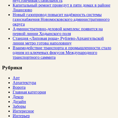
неустойчивая стабильность
Капитальный ремонт проведут в пяти домах в районе
Лианозово
Новый газопровод повысит надёжность системы
газоснабжения Новомосковского административного
округа
Административно-деловой комплекс появится на
первой линии Ходынского поля
Станция «Липовая роща» Рублево-Архангельской
линии метро готова наполовину
Взаимодействие транспорта и промышленности стало
одним из ключевых фокусов Международного
транспортного саммита
Рубрики
Арт
Архитектура
Ворота
Главная категория
Декор
Дизайн
Заборы
Интересное
Интерьер