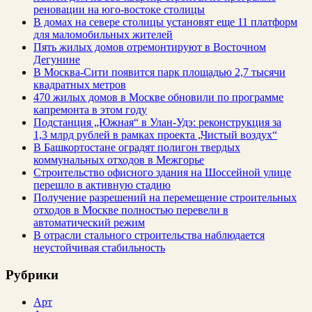
реновации на юго-востоке столицы
В домах на севере столицы установят еще 11 платформ
для маломобильных жителей
Пять жилых домов отремонтируют в Восточном
Дегунине
В Москва-Сити появится парк площадью 2,7 тысячи
квадратных метров
470 жилых домов в Москве обновили по программе
капремонта в этом году
Подстанция „Южная“ в Улан‑Удэ: реконструкция за
1,3 млрд рублей в рамках проекта „Чистый воздух“
В Башкортостане оградят полигон твердых
коммунальных отходов в Межгорье
Строительство офисного здания на Шоссейной улице
перешло в активную стадию
Получение разрешений на перемещение строительных
отходов в Москве полностью перевели в
автоматический режим
В отрасли стального строительства наблюдается
неустойчивая стабильность
Рубрики
Арт