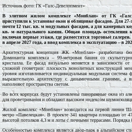
Источник фото: ГК «Галс-Девелопмент»
В элитном жилом комплексе «Монблан» от ГК «Галс
приступили к установке окон и облицовке фасадов. Для 27-
почти 12 тыс. кв. м модульных фасадов, а для камерных кор
кв. м натурального камня. Общая площадь остекления к
включая первые этажи, где разместятся торговые галереи
в апреле 2027 года, а ввод комплекса в эксплуатацию – в 202
Архитектурная концепция ЖК «Монблан» разработана б
Доминанта комплекса – 99-метровая башня со скульптур
кристалла. Ее фасад визуально меняется в зависимости от 
сложной геометрии: плоскость монолитных конструкций меня
уровня изготавливается индивидуальная модульная система ф
выразительную архитектуру с динамичными гранями, а в
наполняют пространства светом.
Во всех корпусах будут установлены панорамные окна из а
для проветривания и обладают высоким индексом шумоизоляци
Жилой комплекс «Монблан» возводится на первой линии Шл
метро «Павелецкая». В проекте 341 квартира площадью от 47 
высотой потолков 4,3 м и лоты с личными террасами. Порядка 
Особенностью комплекса является двор-парк в альпийском сти