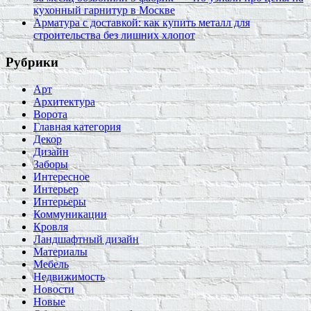
кухонный гарнитур в Москве
Арматура с доставкой: как купить металл для
строительства без лишних хлопот
Рубрики
Арт
Архитектура
Ворота
Главная категория
Декор
Дизайн
Заборы
Интересное
Интерьер
Интерьеры
Коммуникации
Кровля
Ландшафтный дизайн
Материалы
Мебель
Недвижимость
Новости
Новые