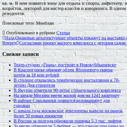
кв. м. В нем появятся зоны для отдыха и спорта, амфитеатр,
возрастов, лекторий для мастер-классов и коворкинга. В одном 
резидентов.
Поисковые теги:
Монблан
Опубликовано в рубрике
Статьи
Назад
Знаковые архитектурные объекты покажут на выставк
Вперед
Согласован проект жилого комплекса с детским садо
Свежие записи
Театр-студию «Грань» построят в Новокуйбышевске
В Красногорске обновят облик Яблоневого сквера
почти за 18 млн рублей
В столице открылись тематические инсталляции к 70-
летию Дня строителя
В Якутии отметили 90-летие строительного комплекса
На западе Москвы ввели жилой дом на 1241 квартиру
В районе Сокольники появится веломаршрут для
горожан
С начала года московские девелоперы вывели на рынок
более 50 новых проектов
В России за полгода обновили порядка 5,3 тыс. лифтов
За месяц обзвонили 5 фабрик — что узнали про цены на