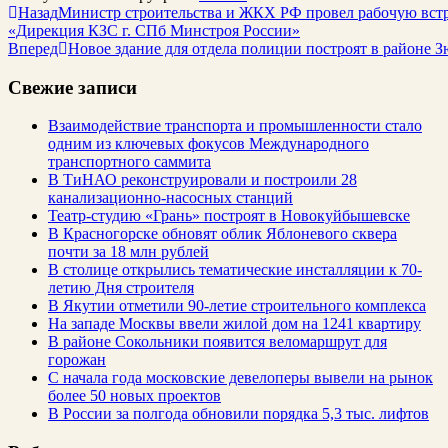
Назад
Министр строительства и ЖКХ РФ провел рабочую вст
«Дирекция КЗС г. СПб Минстроя России»
Вперед
Новое здание для отдела полиции построят в районе 
Свежие записи
Взаимодействие транспорта и промышленности стало
одним из ключевых фокусов Международного
транспортного саммита
В ТиНАО реконструировали и построили 28
канализационно-насосных станций
Театр-студию «Грань» построят в Новокуйбышевске
В Красногорске обновят облик Яблоневого сквера
почти за 18 млн рублей
В столице открылись тематические инсталляции к 70-
летию Дня строителя
В Якутии отметили 90-летие строительного комплекса
На западе Москвы ввели жилой дом на 1241 квартиру
В районе Сокольники появится веломаршрут для
горожан
С начала года московские девелоперы вывели на рынок
более 50 новых проектов
В России за полгода обновили порядка 5,3 тыс. лифтов