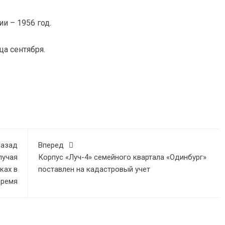
и – 1956 год.
ца сентября.
азад
Вперед
лучая
Корпус «Луч-4» семейного квартала «Одинбург»
ках в
поставлен на кадастровый учет
время