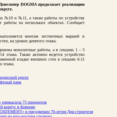
 Девелопер DOGMA продолжает реализацию
округе.
х №10 и №11, а также работы по устройству
 работы на нескольких объектах. Сообщает
ыполняется монтаж лестничных маршей и
тен, на уровне девятого этажа.
ршены монолитные работы, а в секциях 1 – 5
14 этажа. Также активно ведется устройство
аменной кладке внешних стен в секциях 6-11
о этажа.
ицинский центр
афтный парк
» превысила 75 процентов
й корпус в Коврове
ЮЗЦЕМЕНТ» в преддверии 70-летия Дня строителя
ации на юго-востоке столицы