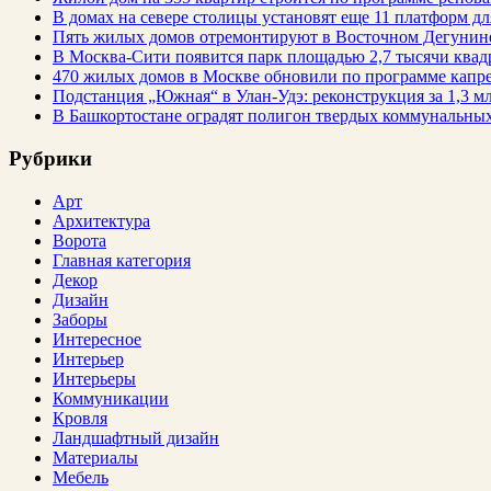
В домах на севере столицы установят еще 11 платформ 
Пять жилых домов отремонтируют в Восточном Дегунин
В Москва-Сити появится парк площадью 2,7 тысячи квад
470 жилых домов в Москве обновили по программе капре
Подстанция „Южная“ в Улан‑Удэ: реконструкция за 1,3 мл
В Башкортостане оградят полигон твердых коммунальных
Рубрики
Арт
Архитектура
Ворота
Главная категория
Декор
Дизайн
Заборы
Интересное
Интерьер
Интерьеры
Коммуникации
Кровля
Ландшафтный дизайн
Материалы
Мебель