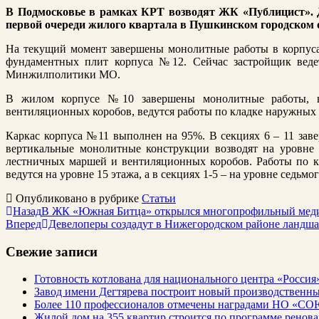
В Подмосковье в рамках КРТ возводят ЖК «Публицист».
первой очереди жилого квартала в Пушкинском городском 
На текущий момент завершены монолитные работы в корпуса
фундаментных плит корпуса №12. Сейчас застройщик ведет
Минжилполитики МО.
В жилом корпусе №10 завершены монолитные работы, в
вентиляционных коробов, ведутся работы по кладке наружных с
Каркас корпуса №11 выполнен на 95%. В секциях 6 – 11 заве
вертикальные монолитные конструкции возводят на уровне 
лестничных маршей и вентиляционных коробов. Работы по к
ведутся на уровне 15 этажа, а в секциях 1-5 – на уровне седьмог
Опубликовано в рубрике
Статьи
Назад
В ЖК «Южная Битца» открылся многопрофильный мед
Вперед
Девелоперы создадут в Нижегородском районе ландш
Свежие записи
Готовность котлована для национального центра «Россия
Завод имени Дегтярева построит новый производственны
Более 110 профессионалов отмечены наградами НО «СО
Жилой дом на 355 квартир строится по программе ренов