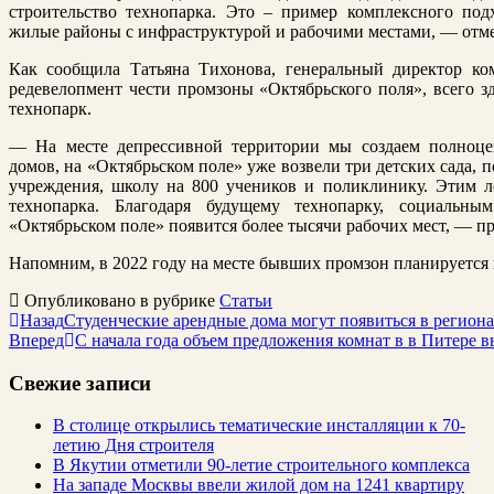
строительство технопарка. Это – пример комплексного под
жилые районы с инфраструктурой и рабочими местами, — отме
Как сообщила Татьяна Тихонова, генеральный директор ко
редевелопмент чести промзоны «Октябрьского поля», всего зд
технопарк.
— На месте депрессивной территории мы создаем полноц
домов, на «Октябрьском поле» уже возвели три детских сада,
учреждения, школу на 800 учеников и поликлинику. Этим л
технопарка. Благодаря будущему технопарку, социальн
«Октябрьском поле» появится более тысячи рабочих мест, — п
Напомним, в 2022 году на месте бывших промзон планируется 
Опубликовано в рубрике
Статьи
Назад
Студенческие арендные дома могут появиться в регион
Вперед
С начала года объем предложения комнат в в Питере в
Свежие записи
В столице открылись тематические инсталляции к 70-
летию Дня строителя
В Якутии отметили 90-летие строительного комплекса
На западе Москвы ввели жилой дом на 1241 квартиру