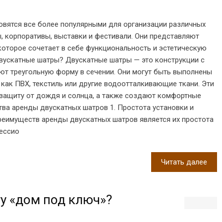
овятся все более популярными для организации различных
ы, корпоративы, выставки и фестивали. Они представляют
которое сочетает в себе функциональность и эстетическую
двускатные шатры? Двускатные шатры — это конструкции с
ют треугольную форму в сечении. Они могут быть выполнены
 как ПВХ, текстиль или другие водоотталкивающие ткани. Эти
защиту от дождя и солнца, а также создают комфортные
тва аренды двускатных шатров 1. Простота установки и
реимуществ аренды двускатных шатров является их простота
фессио
Читать далее
гу «дом под ключ»?