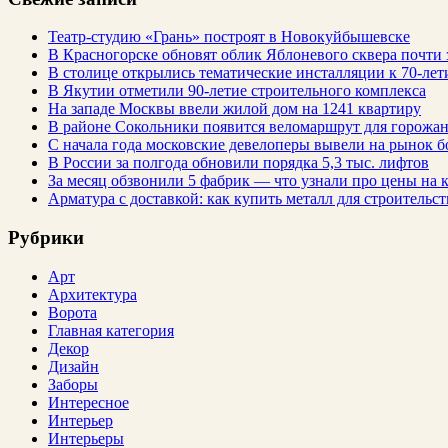
Театр-студию «Грань» построят в Новокуйбышевске
В Красногорске обновят облик Яблоневого сквера почти 
В столице открылись тематические инсталляции к 70-лет
В Якутии отметили 90-летие строительного комплекса
На западе Москвы ввели жилой дом на 1241 квартиру
В районе Сокольники появится веломаршрут для горожа
С начала года московские девелоперы вывели на рынок б
В России за полгода обновили порядка 5,3 тыс. лифтов
За месяц обзвонили 5 фабрик — что узнали про цены на
Арматура с доставкой: как купить металл для строительс
Рубрики
Арт
Архитектура
Ворота
Главная категория
Декор
Дизайн
Заборы
Интересное
Интерьер
Интерьеры