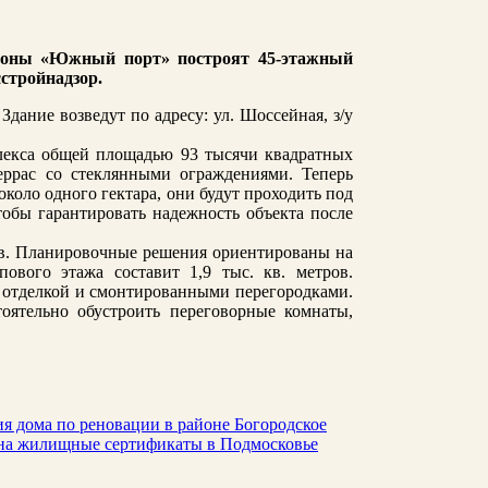
зоны «Южный порт» построят 45-этажный
сстройнадзор.
дание возведут по адресу: ул. Шоссейная, з/у
плекса общей площадью 93 тысячи квадратных
еррас со стеклянными ограждениями. Теперь
около одного гектара, они будут проходить под
обы гарантировать надежность объекта после
ров. Планировочные решения ориентированы на
вого этажа составит 1,9 тыс. кв. метров.
 отделкой и смонтированными перегородками.
оятельно обустроить переговорные комнаты,
ия дома по реновации в районе Богородское
и на жилищные сертификаты в Подмосковье