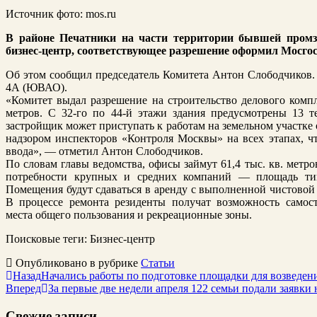
Источник фото: mos.ru
В районе Печатники на части территории бывшей пром
бизнес-центр, соответствующее разрешение оформил Мосго
Об этом сообщил председатель Комитета Антон Слободчиков. З
4А (ЮВАО).
«Комитет выдал разрешение на строительство делового ком
метров. С 32-го по 44-й этажи здания предусмотрены 13 т
застройщик может приступать к работам на земельном участке 
надзором инспекторов «Контроля Москвы» на всех этапах, чт
ввода», — отметил Антон Слободчиков.
По словам главы ведомства, офисы займут 61,4 тыс. кв. мет
потребности крупных и средних компаний — площадь типо
Помещения будут сдаваться в аренду с выполненной чистовой
В процессе ремонта резиденты получат возможность самост
места общего пользования и рекреационные зоны.
Поисковые теги:
Бизнес-центр
Опубликовано в рубрике
Статьи
Назад
Начались работы по подготовке площадки для возведен
Вперед
За первые две недели апреля 122 семьи подали заявк
Свежие записи