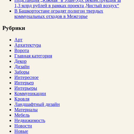
Подстанция „Южная“ в Улан‑Удэ: реконструкция за
1,3 млрд рублей в рамках проекта „Чистый воздух“
В Башкортостане оградят полигон твердых
коммунальных отходов в Межгорье
Рубрики
Арт
Архитектура
Ворота
Главная категория
Декор
Дизайн
Заборы
Интересное
Интерьер
Интерьеры
Коммуникации
Кровля
Ландшафтный дизайн
Материалы
Мебель
Недвижимость
Новости
Новые