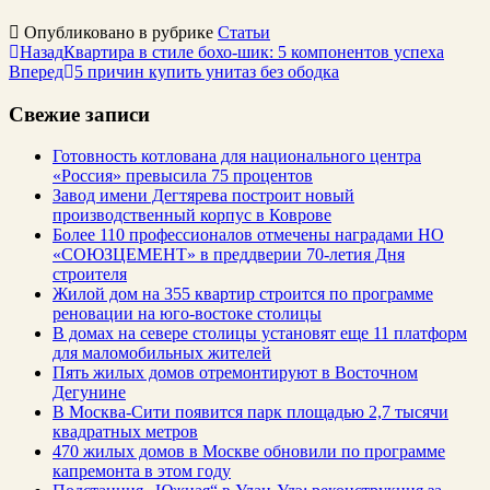
Опубликовано в рубрике
Статьи
Назад
Квартира в стиле бохо-шик: 5 компонентов успеха
Вперед
5 причин купить унитаз без ободка
Свежие записи
Готовность котлована для национального центра
«Россия» превысила 75 процентов
Завод имени Дегтярева построит новый
производственный корпус в Коврове
Более 110 профессионалов отмечены наградами НО
«СОЮЗЦЕМЕНТ» в преддверии 70-летия Дня
строителя
Жилой дом на 355 квартир строится по программе
реновации на юго-востоке столицы
В домах на севере столицы установят еще 11 платформ
для маломобильных жителей
Пять жилых домов отремонтируют в Восточном
Дегунине
В Москва-Сити появится парк площадью 2,7 тысячи
квадратных метров
470 жилых домов в Москве обновили по программе
капремонта в этом году