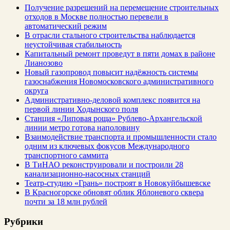
Получение разрешений на перемещение строительных
отходов в Москве полностью перевели в
автоматический режим
В отрасли стального строительства наблюдается
неустойчивая стабильность
Капитальный ремонт проведут в пяти домах в районе
Лианозово
Новый газопровод повысит надёжность системы
газоснабжения Новомосковского административного
округа
Административно-деловой комплекс появится на
первой линии Ходынского поля
Станция «Липовая роща» Рублево-Архангельской
линии метро готова наполовину
Взаимодействие транспорта и промышленности стало
одним из ключевых фокусов Международного
транспортного саммита
В ТиНАО реконструировали и построили 28
канализационно-насосных станций
Театр-студию «Грань» построят в Новокуйбышевске
В Красногорске обновят облик Яблоневого сквера
почти за 18 млн рублей
Рубрики