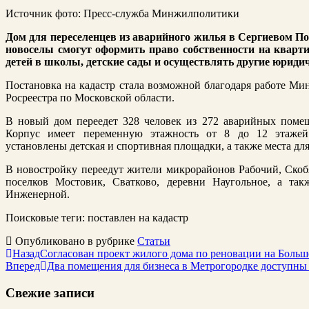
Источник фото: Пресс-служба Минжилполитики
Дом для переселенцев из аварийного жилья в Сергиевом По
новоселы смогут оформить право собственности на кварти
детей в школы, детские сады и осуществлять другие юридич
Постановка на кадастр стала возможной благодаря работе М
Росреестра по Московской области.
В новый дом переедет 328 человек из 272 аварийных помещ
Корпус имеет переменную этажность от 8 до 12 этажей.
установлены детская и спортивная площадки, а также места дл
В новостройку переедут жители микрорайонов Рабочий, Скобя
поселков Мостовик, Сватково, деревни Наугольное, а т
Инженерной.
Поисковые теги:
поставлен на кадастр
Опубликовано в рубрике
Статьи
Назад
Согласован проект жилого дома по реновации на Боль
Вперед
Два помещения для бизнеса в Метрогородке доступны 
Свежие записи