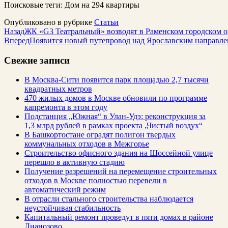
Поисковые теги:
Дом на 294 квартиры
Опубликовано в рубрике
Статьи
Назад
ЖК «G3 Театральный» возводят в Раменском городском о
Вперед
Появится новый путепровод над Ярославским направ
Свежие записи
В Москва-Сити появится парк площадью 2,7 тысячи
квадратных метров
470 жилых домов в Москве обновили по программе
капремонта в этом году
Подстанция „Южная“ в Улан‑Удэ: реконструкция за
1,3 млрд рублей в рамках проекта „Чистый воздух“
В Башкортостане оградят полигон твердых
коммунальных отходов в Межгорье
Строительство офисного здания на Шоссейной улице
перешло в активную стадию
Получение разрешений на перемещение строительных
отходов в Москве полностью перевели в
автоматический режим
В отрасли стального строительства наблюдается
неустойчивая стабильность
Капитальный ремонт проведут в пяти домах в районе
Лианозово