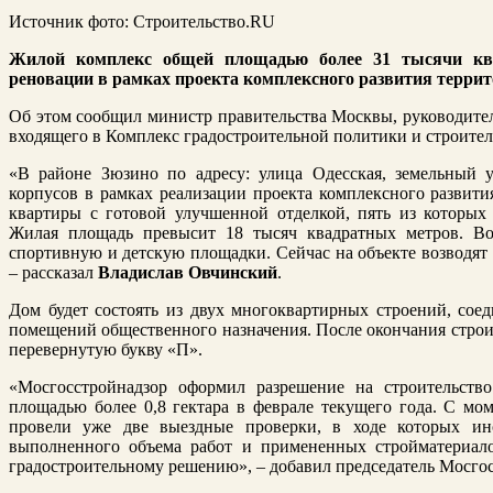
Источник фото: Строительство.RU
Жилой комплекс общей площадью более 31 тысячи кв
реновации в рамках проекта комплексного развития террит
Об этом
сообщил
министр правительства Москвы, руководител
входящего в Комплекс градостроительной политики и строите
«В районе Зюзино по адресу: улица Одесская, земельный у
корпусов в рамках реализации проекта комплексного развити
квартиры с готовой улучшенной отделкой, пять из которых
Жилая площадь превысит 18 тысяч квадратных метров. Во 
спортивную и детскую площадки. Сейчас на объекте возводят
– рассказал
Владислав Овчинский
.
Дом будет состоять из двух многоквартирных строений, со
помещений общественного назначения. После окончания строи
перевернутую букву «П».
«Мосгосстройнадзор оформил разрешение на строительств
площадью более 0,8 гектара в феврале текущего года. С мом
провели уже две выездные проверки, в ходе которых ин
выполненного объема работ и примененных стройматериало
градостроительному решению», – добавил председатель Мосго