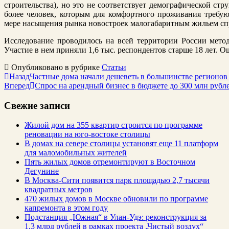
строительства), но это не соответствует демографической стр
более человек, которым для комфортного проживания требую
мере насыщения рынка новостроек малогабаритным жильем спр
Исследование проводилось на всей территории России метод
Участие в нем приняли 1,6 тыс. респондентов старше 18 лет. 
Опубликовано в рубрике
Статьи
Назад
Частные дома начали дешеветь в большинстве регионов
Вперед
Спрос на арендный бизнес в бюджете до 300 млн рубл
Свежие записи
Жилой дом на 355 квартир строится по программе
реновации на юго-востоке столицы
В домах на севере столицы установят еще 11 платформ
для маломобильных жителей
Пять жилых домов отремонтируют в Восточном
Дегунине
В Москва-Сити появится парк площадью 2,7 тысячи
квадратных метров
470 жилых домов в Москве обновили по программе
капремонта в этом году
Подстанция „Южная“ в Улан‑Удэ: реконструкция за
1,3 млрд рублей в рамках проекта „Чистый воздух“