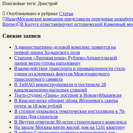
Поисковые теги:
Донстрой
Опубликовано в рубрике
Статьи
Назад
Московские компании представили передовые разработ
Вперед
В Калуге отреставрируют исторический Каменный мос
Свежие записи
Административно-деловой комплекс появится на
первой линии Ходынского поля
Станция «Липовая роща» Рублево-Архангельской
линии метро готова наполовину
Взаимодействие транспорта и промышленности стало
одним из ключевых фокусов Международного
транспортного саммита
В ТиНАО реконструировали и построили 28
канализационно-насосных станций
Театр-студию «Грань» построят в Новокуйбышевске
В Красногорске обновят облик Яблоневого сквера
почти за 18 млн рублей
В столице открылись тематические инсталляции к 70-
летию Дня строителя
В Якутии отметили 90-летие строительного комплекса
На западе Москвы ввели жилой дом на 1241 квартиру
В районе Сокольники появится веломаршрут для