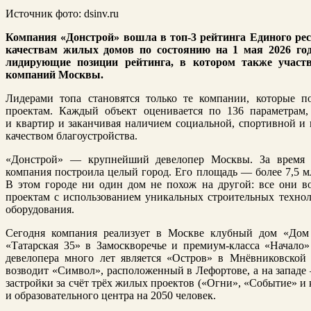
Источник фото: dsinv.ru
Компания «Донстрой» вошла в топ-3 рейтинга Единого ре
качествам жилых домов по состоянию на 1 мая 2026 год
лидирующие позиции рейтинга, в котором также участ
компаний Москвы.
Лидерами топа становятся только те компании, которые п
проектам. Каждый объект оценивается по 136 параметрам,
и квартир и заканчивая наличием социальной, спортивной и 
качеством благоустройства.
«Донстрой» — крупнейший девелопер Москвы. За время 
компания построила целый город. Его площадь — более 7,5 мл
В этом городе ни один дом не похож на другой: все они 
проектам с использованием уникальных строительных техно
оборудования.
Сегодня компания реализует в Москве клубный дом «Дом
«Татарская 35» в Замоскворечье и премиум-класса «Начало
девелопера много лет является «Остров» в Мнёвниковской
возводит «Символ», расположенный в Лефортове, а на западе
застройки за счёт трёх жилых проектов («Огни», «Событие» и 
и образовательного центра на 2050 человек.