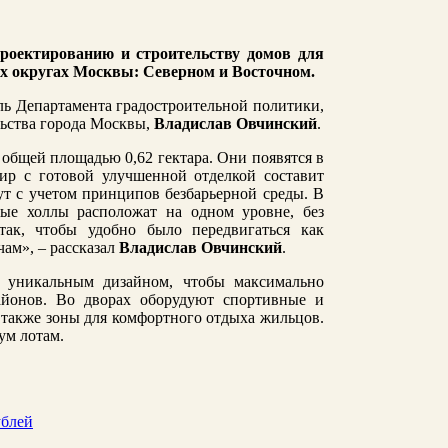
роектированию и строительству домов для
х округах Москвы: Северном и Восточном.
ь Департамента градостроительной политики,
льства города Москвы,
Владислав Овчинский
.
общей площадью 0,62 гектара. Они появятся в
ир с готовой улучшенной отделкой составит
т с учетом принципов безбарьерной среды. В
ые холлы расположат на одном уровне, без
так, чтобы удобно было передвигаться как
ам», – рассказал
Владислав Овчинский
.
с уникальным дизайном, чтобы максимально
айонов. Во дворах оборудуют спортивные и
также зоны для комфортного отдыха жильцов.
ум лотам.
ублей