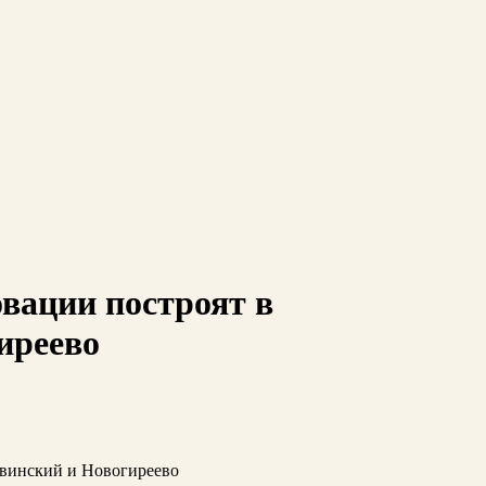
вации построят в
иреево