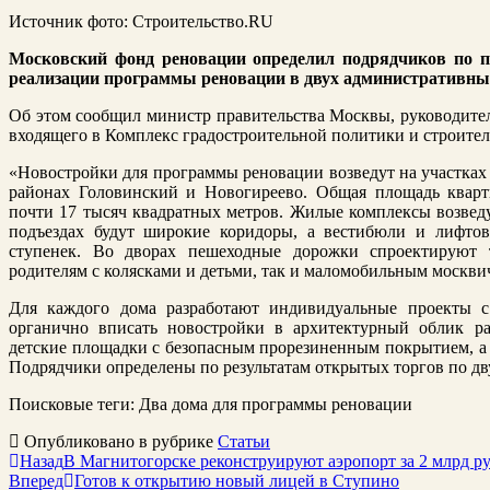
Источник фото: Строительство.RU
Московский фонд реновации определил подрядчиков по п
реализации программы реновации в двух административны
Об этом
сообщил
министр правительства Москвы, руководител
входящего в Комплекс градостроительной политики и строите
«Новостройки для программы реновации возведут на участках 
районах
Головинский
и
Новогиреево
. Общая площадь кварт
почти 17 тысяч квадратных метров. Жилые комплексы возведу
подъездах будут широкие коридоры, а вестибюли и лифтов
ступенек. Во дворах пешеходные дорожки спроектируют 
родителям с колясками и детьми, так и маломобильным москвич
Для каждого дома разработают индивидуальные проекты 
органично вписать новостройки в архитектурный облик р
детские площадки с безопасным прорезиненным покрытием, а 
Подрядчики определены по результатам открытых торгов по дв
Поисковые теги:
Два дома для программы реновации
Опубликовано в рубрике
Статьи
Назад
В Магнитогорске реконструируют аэропорт за 2 млрд р
Вперед
Готов к открытию новый лицей в Ступино