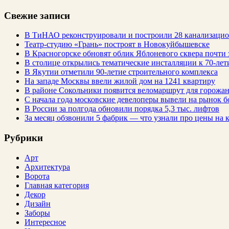
Свежие записи
В ТиНАО реконструировали и построили 28 канализаци
Театр-студию «Грань» построят в Новокуйбышевске
В Красногорске обновят облик Яблоневого сквера почти 
В столице открылись тематические инсталляции к 70-лет
В Якутии отметили 90-летие строительного комплекса
На западе Москвы ввели жилой дом на 1241 квартиру
В районе Сокольники появится веломаршрут для горожа
С начала года московские девелоперы вывели на рынок б
В России за полгода обновили порядка 5,3 тыс. лифтов
За месяц обзвонили 5 фабрик — что узнали про цены на
Рубрики
Арт
Архитектура
Ворота
Главная категория
Декор
Дизайн
Заборы
Интересное