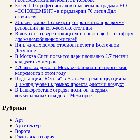
Более 110 профессионалов отмечены наградами НО
«СОЮЗЦЕМЕНТ» в преддверии 70-летия Дня
строителя
Жилой дом на 355 квартир строится по программе
реновации на юго-востоке столицы
В домах на севере столицы установят еще 11 платформ
для маломобильных жителей
Пять жилых домов отремонтируют в Восточном
Дегунине
В Москва-Сити появится парк площадью 2,7 тысячи
квадратных метров
470 жилых домов в Москве обновили по программе
капремонта в этом году
Подстанция „Южная“ в Улан‑Удэ: реконструкция за
1,3 млрд рублей в рамках проекта „Чистый воздух“
В Башкортостане оградят полигон твердых
коммунальных отходов в Межгорье
Рубрики
Арт
Архитектура
Ворота
Главная категория