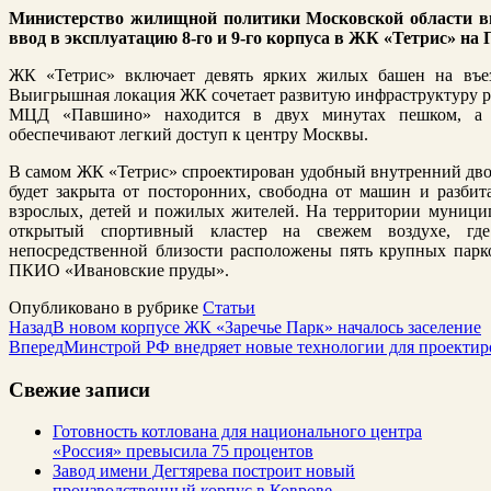
Министерство жилищной политики Московской области в
ввод в эксплуатацию 8-го и 9-го корпуса в ЖК «Тетрис» на 
ЖК «Тетрис» включает девять ярких жилых башен на въез
Выигрышная локация ЖК сочетает развитую инфраструктуру р
МЦД «Павшино» находится в двух минутах пешком, а 
обеспечивают легкий доступ к центру Москвы.
В самом ЖК «Тетрис» спроектирован удобный внутренний двор
будет закрыта от посторонних, свободна от машин и разби
взрослых, детей и пожилых жителей. На территории муници
открытый спортивный кластер на свежем воздухе, где
непосредственной близости расположены пять крупных парк
ПКИО «Ивановские пруды».
Опубликовано в рубрике
Статьи
Назад
В новом корпусе ЖК «Заречье Парк» началось заселение
Вперед
Минстрой РФ внедряет новые технологии для проектир
Свежие записи
Готовность котлована для национального центра
«Россия» превысила 75 процентов
Завод имени Дегтярева построит новый
производственный корпус в Коврове