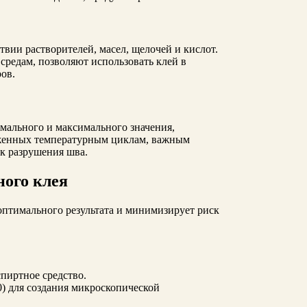
вии растворителей, масел, щелочей и кислот.
редам, позволяют использовать клей в
ов.
мального и максимального значения,
ерженных температурным циклам, важным
к разрушения шва.
ного клея
оптимального результата и минимизирует риск
спиртное средство.
0) для создания микроскопической