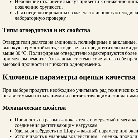
Небольшие отклонения могут привести к снижению липк
появлению хрупкости.
Для специализированных задач часто используют моди
лабораторную проверку.
Типы отвердителя и их свойства
Отвердители делятся на аминовые, полиэфирные и анклавные
высокую термостойкость, что делает их предпочтительными дл
выше 80 ºC. Полиэфирные отвердители характеризуются более
при мелком ремонте. Анклавные системы сочетают в себе преи
высокой прочности и гибкости одновременно.
Ключевые параметры оценки качества 
При выборе продукта необходимо учитывать ряд технических 
независимыми испытаниями и соответствующими стандартами
Механические свойства
Прочность на разрыв – показатель, измеряемый в мегап
соединения растягивающим нагрузкам.
Удельная твёрдость по Шору – важный параметр при эксп
Устойчивость к ударным воздействиям – оценка, провод