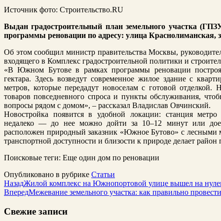
Источник фото: Строительство.RU
Выдан градостроительный план земельного участка (ГПЗУ
программы реновации по адресу: улица Краснолиманская, 
Об этом сообщил министр правительства Москвы, руководител
входящего в Комплекс градостроительной политики и строител
«В Южном Бутове в рамках программы реновации построя
гектара. Здесь возведут современное жилое здание с квар
метров, которые передадут новоселам с готовой отделкой. 
товаров повседневного спроса и пункты обслуживания, что
вопросы рядом с домом», – рассказал Владислав Овчинский.
Новостройка появится в удобной локации: станция метро 
недалеко — до нее можно дойти за 10–12 минут или доех
расположен природный заказник «Южное Бутово» с лесными м
транспортной доступности и близости к природе делает район
Поисковые теги:
Еще один дом по реновации
Опубликовано в рубрике
Статьи
Назад
Жилой комплекс на Южнопортовой улице вышел на нуле
Вперед
Межевание земельного участка: как правильно провест
Свежие записи