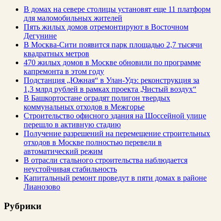
В домах на севере столицы установят еще 11 платформ
для маломобильных жителей
Пять жилых домов отремонтируют в Восточном
Дегунине
В Москва-Сити появится парк площадью 2,7 тысячи
квадратных метров
470 жилых домов в Москве обновили по программе
капремонта в этом году
Подстанция „Южная“ в Улан‑Удэ: реконструкция за
1,3 млрд рублей в рамках проекта „Чистый воздух“
В Башкортостане оградят полигон твердых
коммунальных отходов в Межгорье
Строительство офисного здания на Шоссейной улице
перешло в активную стадию
Получение разрешений на перемещение строительных
отходов в Москве полностью перевели в
автоматический режим
В отрасли стального строительства наблюдается
неустойчивая стабильность
Капитальный ремонт проведут в пяти домах в районе
Лианозово
Рубрики