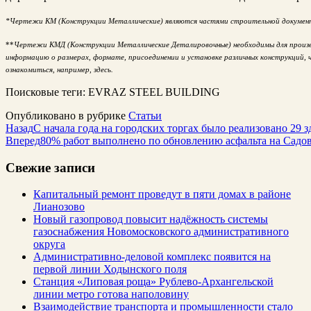
*Чертежи КМ (Конструкции Металлические) являются частями строительной докумен
**
Чертежи КМД (Конструкции Металлические Деталировочные) необходимы для произ
информацию о размерах, формате,
присоединении и установке различных конструкций, 
ознакомиться, например,
здесь
.
Поисковые теги:
EVRAZ STEEL BUILDING
Опубликовано в рубрике
Статьи
Назад
С начала года на городских торгах было реализовано 29 
Вперед
80% работ выполнено по обновлению асфальта на Садо
Свежие записи
Капитальный ремонт проведут в пяти домах в районе
Лианозово
Новый газопровод повысит надёжность системы
газоснабжения Новомосковского административного
округа
Административно-деловой комплекс появится на
первой линии Ходынского поля
Станция «Липовая роща» Рублево-Архангельской
линии метро готова наполовину
Взаимодействие транспорта и промышленности стало