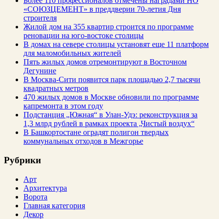
Более 110 профессионалов отмечены наградами НО
«СОЮЗЦЕМЕНТ» в преддверии 70-летия Дня
строителя
Жилой дом на 355 квартир строится по программе
реновации на юго-востоке столицы
В домах на севере столицы установят еще 11 платформ
для маломобильных жителей
Пять жилых домов отремонтируют в Восточном
Дегунине
В Москва-Сити появится парк площадью 2,7 тысячи
квадратных метров
470 жилых домов в Москве обновили по программе
капремонта в этом году
Подстанция „Южная“ в Улан‑Удэ: реконструкция за
1,3 млрд рублей в рамках проекта „Чистый воздух“
В Башкортостане оградят полигон твердых
коммунальных отходов в Межгорье
Рубрики
Арт
Архитектура
Ворота
Главная категория
Декор