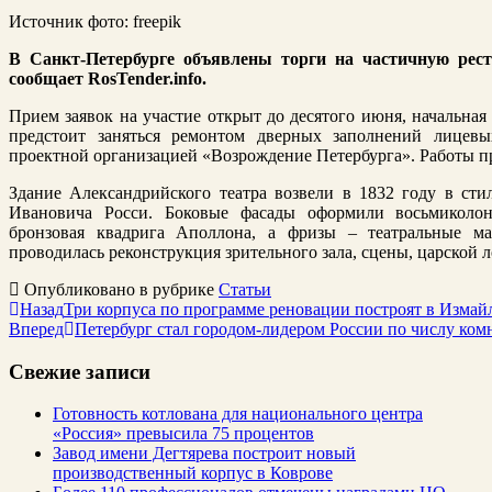
Источник фото: freepik
В Санкт-Петербурге объявлены торги на частичную рест
сообщает RosTender.info.
Прием заявок на участие открыт до десятого июня, начальная
предстоит заняться ремонтом дверных заполнений лицевы
проектной организацией «Возрождение Петербурга». Работы пр
Здание Александрийского театра возвели в 1832 году в сти
Ивановича Росси. Боковые фасады оформили восьмиколо
бронзовая квадрига Аполлона, а фризы – театральные ма
проводилась реконструкция зрительного зала, сцены, царской л
Опубликовано в рубрике
Статьи
Назад
Три корпуса по программе реновации построят в Измай
Вперед
Петербург стал городом-лидером России по числу ком
Свежие записи
Готовность котлована для национального центра
«Россия» превысила 75 процентов
Завод имени Дегтярева построит новый
производственный корпус в Коврове