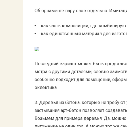
Об орнаменте пару слов отдельно. Имитац
как часть композиции, где комбинируют
как единственный материал для изгото
Последний вариант может быть представл
метра с другими деталями, словно заимст
особенно подходит для помещений, оформ
эклектика.
3. Деревья из бетона, которые не требую
застывания арт-бетон позволяет создават
Возьмем для примера деревья. Да, можно
питомнике не один год. А можно тот же са