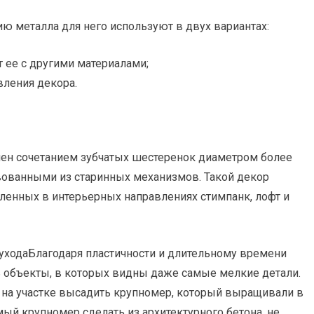
ию металла для него используют в двух вариантах:
 ее с другими материалами;
вления декора.
ен сочетанием зубчатых шестеренок диаметром более
вованными из старинных механизмов. Такой декор
ленных в интерьерных направлениях стимпанк, лофт и
т уходаБлагодаря пластичности и длительному времени
ь объекты, в которых видны даже самые мелкие детали.
 на участке высадить крупномер, который выращивали в
мый крупномер сделать из архитектурного бетона, не