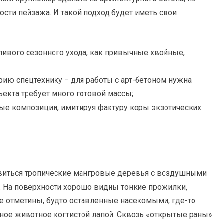
ости пейзажа. И такой подход будет иметь свои
тливого сезонного ухода, как привычные хвойные,
рию спецтехнику − для работы с арт-бетоном нужна
ъекта требует много готовой массы;
ые композиции, имитируя фактуру коры экзотических
оявиться тропические мангровые деревья с воздушными
 На поверхности хорошо видны тонкие прожилки,
е отметины, будто оставленные насекомыми, где-то
пное животное когтистой лапой. Сквозь «открытые раны»