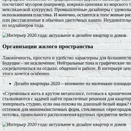
посчитают мусором (например, коврики-циновки из морского 
мексиканской кукурузы). Промышленные дизайнеры с удоволь
использования пластика. И конечно, остаются в топе живые ра
или расставленные в обычных цветочных кашпо. Неудивительно
из хедлайнеров года.
Организации жилого пространства
Лаконичность, простота и удобство характерны для большинст
Будущие – не исключение. Нейтральные тона и графические л
сосредоточиться на отдыхе, общении и работе. В интерьере цен
этого хочется особенно.
Дизайн квартиры 2020 – внимание на маленькие площад
«Стремишься жить в крутом мегаполисе, готовься к крошечно
сталкиваются с задачей найти практичные решения для квартир
зонировать студию, если она похожа на длинный белый ящик?
оттенков для минималистичных форм, стеклянных перегородок,
потолка, правильного расположения крупных предметов мебел