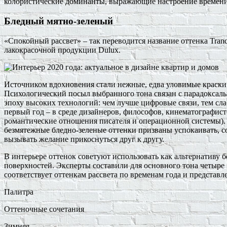
колористические доминанты, выражающие настроение времени
Бледный мятно-зеленый
«Спокойный рассвет» – так переводится название оттенка Tran
лакокрасочной продукции Dulux.
Источником вдохновения стали нежные, едва уловимые краски у
Психологический посыл выбранного тона связан с парадоксал
эпоху высоких технологий: чем лучше цифровые связи, тем слаб
первый год – в среде дизайнеров, философов, кинематографис
романтические отношения писателя и операционной системы).
безмятежные бледно-зеленые оттенки призваны успокаивать, 
вызывать желание прикоснуться друг к другу.
В интерьере оттенок советуют использовать как альтернативу б
поверхностей. Эксперты составили для основного тона четыр
соответствует оттенкам рассвета по временам года и представл
Палитра
Оттеночные сочетания
Зимняя