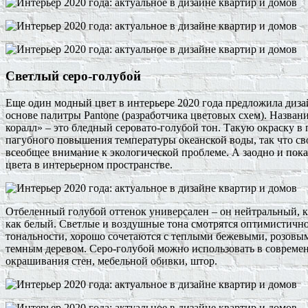
Светлый серо-голубой
Еще один модный цвет в интерьере 2020 года предложила дизай
основе палитры Pantone (разработчика цветовых схем). Назван
коралл» – это бледный серовато-голубой тон. Такую окраску в
пагубного повышения температуры океанской воды, так что с
всеобщее внимание к экологической проблеме. А заодно и пок
цвета в интерьерном пространстве.
Отбеленный голубой оттенок универсален – он нейтральный, ка
как белый. Светлые и воздушные тона смотрятся оптимистично
тональности, хорошо сочетаются с теплыми бежевыми, розовы
темным деревом. Серо-голубой можно использовать в совреме
окрашивания стен, мебельной обивки, штор.