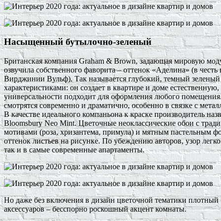
Насыщенный бутылочно-зеленый
Британская компания Graham & Brown, задающая мировую моду 
озвучила собственного фаворита – оттенок «Аделина» (в чест
Вирджинии Вульф). Так называется глубокий, темный зеленый
характеристиками: он создает в квартире и доме естественную, 
универсальности подходит для оформления любого помещения.
смотрятся современно и драматично, особенно в связке с метал
В качестве идеального компаньона к краске производитель назв
Bloomsbury Neo Mint. Цветочные неоклассические обои с тр
мотивами (роза, хризантема, примула) и мятным пастельным 
оттенок листьев на рисунке. По убеждению авторов, узор легк
так и в самые современные апартаменты.
Но даже без включения в дизайн цветочной тематики плотный 
аксессуаров – бесспорно роскошный акцент комнаты.