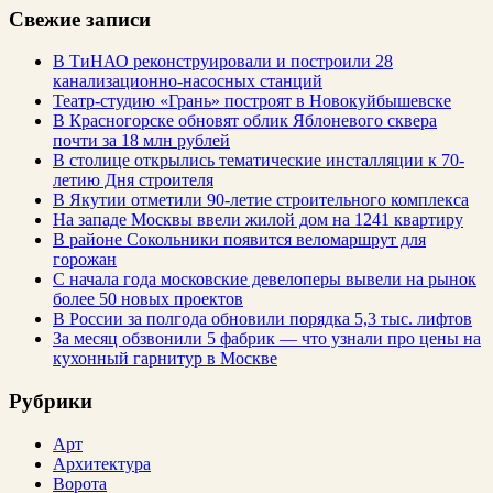
Свежие записи
В ТиНАО реконструировали и построили 28
канализационно-насосных станций
Театр-студию «Грань» построят в Новокуйбышевске
В Красногорске обновят облик Яблоневого сквера
почти за 18 млн рублей
В столице открылись тематические инсталляции к 70-
летию Дня строителя
В Якутии отметили 90-летие строительного комплекса
На западе Москвы ввели жилой дом на 1241 квартиру
В районе Сокольники появится веломаршрут для
горожан
С начала года московские девелоперы вывели на рынок
более 50 новых проектов
В России за полгода обновили порядка 5,3 тыс. лифтов
За месяц обзвонили 5 фабрик — что узнали про цены на
кухонный гарнитур в Москве
Рубрики
Арт
Архитектура
Ворота