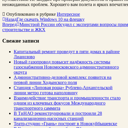
неожиданных проблем. Хорошего вам полета и ярких впечатле
Опубликовано в рубрике
Интересное
Назад
Где скачать Windows 10 на флешку
Вперед
Минстрой России обсудил с экспертами вопросы при
строительстве и ЖКХ
Свежие записи
Капитальный ремонт проведут в пяти домах в районе
Лианозово
Новый газопровод повысит надёжность системы
газоснабжения Новомосковского административного
округа
Административно-деловой комплекс появится на
первой линии Ходынского поля
Станция «Липовая роща» Рублево-Архангельской
линии метро готова наполовину
Взаимодействие транспорта и промышленности стало
одним из ключевых фокусов Международного
транспортного саммита
В ТиНАО реконструировали и построили 28
канализационно-насосных станций
Театр-студию «Грань» построят в Новокуйбышевске