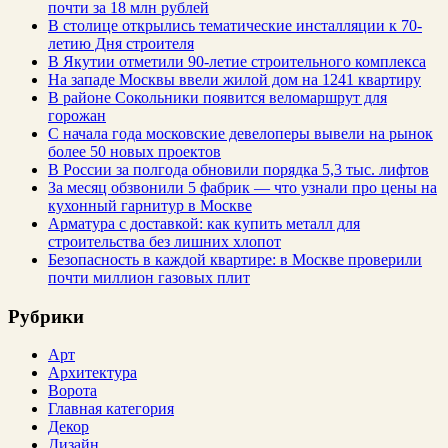
почти за 18 млн рублей
В столице открылись тематические инсталляции к 70-
летию Дня строителя
В Якутии отметили 90-летие строительного комплекса
На западе Москвы ввели жилой дом на 1241 квартиру
В районе Сокольники появится веломаршрут для
горожан
С начала года московские девелоперы вывели на рынок
более 50 новых проектов
В России за полгода обновили порядка 5,3 тыс. лифтов
За месяц обзвонили 5 фабрик — что узнали про цены на
кухонный гарнитур в Москве
Арматура с доставкой: как купить металл для
строительства без лишних хлопот
Безопасность в каждой квартире: в Москве проверили
почти миллион газовых плит
Рубрики
Арт
Архитектура
Ворота
Главная категория
Декор
Дизайн