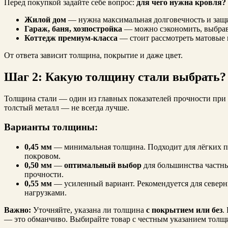
Перед покупкой задайте себе вопрос:
для чего нужна кровля?
Жилой дом
— нужна максимальная долговечность и защ
Гараж, баня, хозпостройка
— можно сэкономить, выбрав
Коттедж премиум-класса
— стоит рассмотреть матовые 
От ответа зависит толщина, покрытие и даже цвет.
Шаг 2: Какую толщину стали выбрать?
Толщина стали — один из главных показателей прочности при
толстый металл — не всегда лучше.
Варианты толщины:
0,45 мм
— минимальная толщина. Подходит для лёгких п
покровом.
0,50 мм
—
оптимальный выбор
для большинства частн
прочности.
0,55 мм
— усиленный вариант. Рекомендуется для север
нагрузками.
Важно:
Уточняйте, указана ли толщина
с покрытием или без
.
— это обманчиво. Выбирайте товар с честным указанием тол