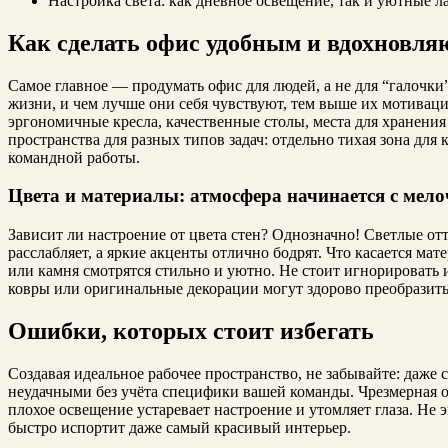
Настройка света: как дневное освещение, так и уютные 
Как сделать офис удобным и вдохновл
Самое главное — продумать офис для людей, а не для “галочки”
жизни, и чем лучше они себя чувствуют, тем выше их мотивация
эргономичные кресла, качественные столы, места для хранени
пространства для разных типов задач: отдельно тихая зона дл
командной работы.
Цвета и материалы: атмосфера начинается с мело
Зависит ли настроение от цвета стен? Однозначно! Светлые о
расслабляет, а яркие акценты отлично бодрят. Что касается мат
или камня смотрятся стильно и уютно. Не стоит игнорировать 
ковры или оригинальные декорации могут здорово преобразить
Ошибки, которых стоит избегать
Создавая идеальное рабочее пространство, не забывайте: даже
неудачными без учёта специфики вашей команды. Чрезмерная от
плохое освещение устаревает настроение и утомляет глаза. Не
быстро испортит даже самый красивый интерьер.