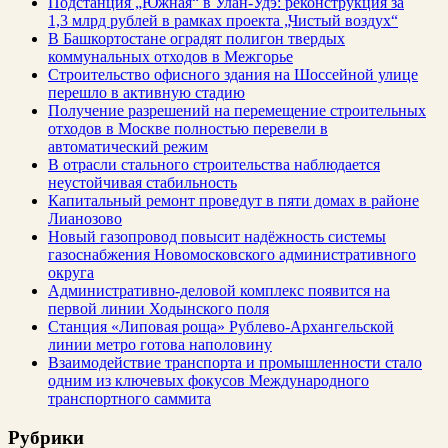
Подстанция „Южная“ в Улан‑Удэ: реконструкция за
1,3 млрд рублей в рамках проекта „Чистый воздух“
В Башкортостане оградят полигон твердых
коммунальных отходов в Межгорье
Строительство офисного здания на Шоссейной улице
перешло в активную стадию
Получение разрешений на перемещение строительных
отходов в Москве полностью перевели в
автоматический режим
В отрасли стального строительства наблюдается
неустойчивая стабильность
Капитальный ремонт проведут в пяти домах в районе
Лианозово
Новый газопровод повысит надёжность системы
газоснабжения Новомосковского административного
округа
Административно-деловой комплекс появится на
первой линии Ходынского поля
Станция «Липовая роща» Рублево-Архангельской
линии метро готова наполовину
Взаимодействие транспорта и промышленности стало
одним из ключевых фокусов Международного
транспортного саммита
Рубрики