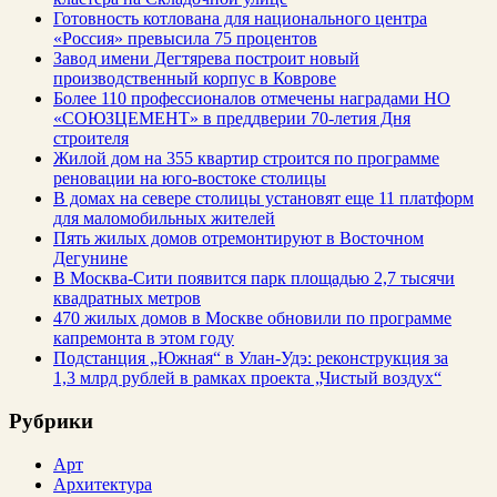
Готовность котлована для национального центра
«Россия» превысила 75 процентов
Завод имени Дегтярева построит новый
производственный корпус в Коврове
Более 110 профессионалов отмечены наградами НО
«СОЮЗЦЕМЕНТ» в преддверии 70-летия Дня
строителя
Жилой дом на 355 квартир строится по программе
реновации на юго-востоке столицы
В домах на севере столицы установят еще 11 платформ
для маломобильных жителей
Пять жилых домов отремонтируют в Восточном
Дегунине
В Москва-Сити появится парк площадью 2,7 тысячи
квадратных метров
470 жилых домов в Москве обновили по программе
капремонта в этом году
Подстанция „Южная“ в Улан‑Удэ: реконструкция за
1,3 млрд рублей в рамках проекта „Чистый воздух“
Рубрики
Арт
Архитектура