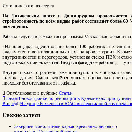
Источник фото: mosreg.ru
На Лихачевском шоссе в Долгопрудном продолжаетс
стройготовность по всем видам работ составляет более 60
помещений.
Работы ведутся в рамках госпрограммы Московской области за 
«На площадке задействовано более 100 рабочих и 3 едини
кладку стен и вентиляционных шахт на кровле здания. Кроме 
внутренних стен и перегородок, установка стёкол ПВХ и стяж
подготовка к покраске стен. Ведутся фасадные работы», — уто
Внутри школы строители уже приступили к чистовой отдел
этажах здания. Скоро начнётся монтаж напольных плинтусо
проходят без отставания от графика.
Опубликовано в рубрике
Статьи
Назад
В новостройке по реновации в Кузьминках приступили 
Вперед
На улице Бехтерева в ЮАО возвели жилой комплекс п
Свежие записи
Завершен монолитный каркас креативно-делового
кластера на Складочной улице