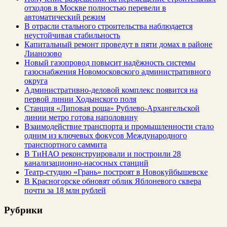
отходов в Москве полностью перевели в
автоматический режим
В отрасли стального строительства наблюдается
неустойчивая стабильность
Капитальный ремонт проведут в пяти домах в районе
Лианозово
Новый газопровод повысит надёжность системы
газоснабжения Новомосковского административного
округа
Административно-деловой комплекс появится на
первой линии Ходынского поля
Станция «Липовая роща» Рублево-Архангельской
линии метро готова наполовину
Взаимодействие транспорта и промышленности стало
одним из ключевых фокусов Международного
транспортного саммита
В ТиНАО реконструировали и построили 28
канализационно-насосных станций
Театр-студию «Грань» построят в Новокуйбышевске
В Красногорске обновят облик Яблоневого сквера
почти за 18 млн рублей
Рубрики