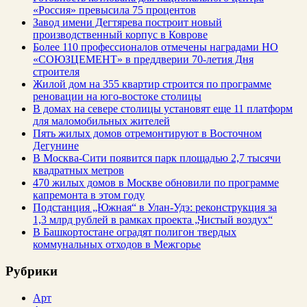
«Россия» превысила 75 процентов
Завод имени Дегтярева построит новый
производственный корпус в Коврове
Более 110 профессионалов отмечены наградами НО
«СОЮЗЦЕМЕНТ» в преддверии 70-летия Дня
строителя
Жилой дом на 355 квартир строится по программе
реновации на юго-востоке столицы
В домах на севере столицы установят еще 11 платформ
для маломобильных жителей
Пять жилых домов отремонтируют в Восточном
Дегунине
В Москва-Сити появится парк площадью 2,7 тысячи
квадратных метров
470 жилых домов в Москве обновили по программе
капремонта в этом году
Подстанция „Южная“ в Улан‑Удэ: реконструкция за
1,3 млрд рублей в рамках проекта „Чистый воздух“
В Башкортостане оградят полигон твердых
коммунальных отходов в Межгорье
Рубрики
Арт