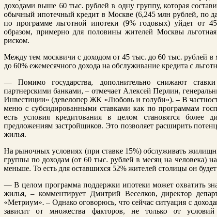
доходами выше 60 тыс. рублей в одну группу, которая состав
обычный ипотечный кредит в Москве (6,245 млн рублей, по д
по программе льготной ипотеки (9% годовых) уйдет от 4
образом, примерно для половины жителей Москвы льготная
риском.
Между тем москвичи с доходом от 45 тыс. до 60 тыс. рублей в м
до 60% ежемесячного дохода на обслуживание кредита с льготн
— Помимо государства, дополнительно снижают ставки
партнерскими банками, – отмечает Алексей Перлин, генераль
Инвестиции» (девелопер ЖК «Любовь и голуби»). – В частност
меню с субсидированными ставками как по программам госп
есть условия кредитования в целом становятся более д
предложениям застройщиков. Это позволяет расширить потен
жилья.
На рыночных условиях (при ставке 15%) обслуживать жилищны
группы по доходам (от 60 тыс. рублей в месяц на человека) 
меньше. То есть для оставшихся 52% жителей столицы он буде
— В целом программа поддержки ипотеки может охватить зн
жилья, – комментирует Дмитрий Веселков, директор депар
«Метриум». – Однако оговорюсь, что сейчас ситуация с дохода
зависит от множества факторов, не только от условий