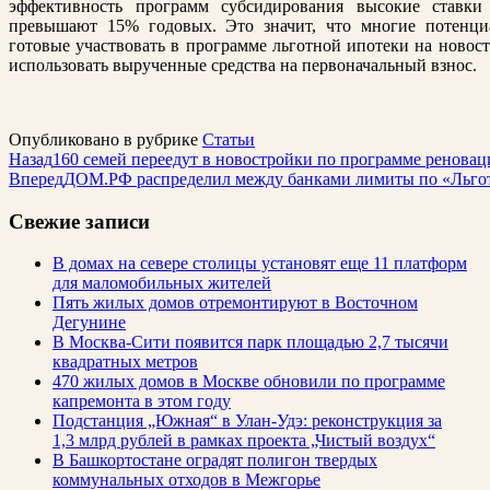
эффективность программ субсидирования высокие ставки
превышают 15% годовых. Это значит, что многие потенциа
готовые участвовать в программе льготной ипотеки на новост
использовать вырученные средства на первоначальный взнос.
Опубликовано в рубрике
Статьи
Назад
160 семей переедут в новостройки по программе ренова
Вперед
ДОМ.РФ распределил между банками лимиты по «Льго
Свежие записи
В домах на севере столицы установят еще 11 платформ
для маломобильных жителей
Пять жилых домов отремонтируют в Восточном
Дегунине
В Москва-Сити появится парк площадью 2,7 тысячи
квадратных метров
470 жилых домов в Москве обновили по программе
капремонта в этом году
Подстанция „Южная“ в Улан‑Удэ: реконструкция за
1,3 млрд рублей в рамках проекта „Чистый воздух“
В Башкортостане оградят полигон твердых
коммунальных отходов в Межгорье