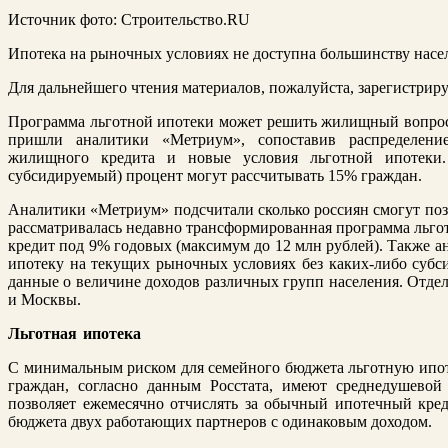
Источник фото: Строительство.RU
Ипотека на рыночных условиях не доступна большинству насе
Для дальнейшего чтения материалов, пожалуйста, зарегистриру
Программа льготной ипотеки может решить жилищный вопрос
пришли аналитики «Метриум», сопоставив распределени
жилищного кредита и новые условия льготной ипотеки
субсидируемый) процент могут рассчитывать 15% граждан.
Аналитики «Метриум» подсчитали сколько россиян смогут позв
рассматривалась недавно трансформированная программа льго
кредит под 9% годовых (максимум до 12 млн рублей). Также ан
ипотеку на текущих рыночных условиях без каких-либо субси
данные о величине доходов различных групп населения. Отде
и Москвы.
Льготная ипотека
С минимальным риском для семейного бюджета льготную ипоте
граждан, согласно данным Росстата, имеют среднедушевой
позволяет ежемесячно отчислять за обычный ипотечный кред
бюджета двух работающих партнеров c одинаковым доходом.