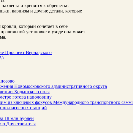
та.
нахлеста и крепятся к обрешетке.
ньки, карнизы и другие детали, которые
кровли, который сочетает в себе
 правильной установке и уходе она может
ма.
не Проспект Вернадского
A)
анозово
бжения Новомосковского административного округа
 линии Ходынского поля
метро готова наполовину
ним из ключевых фокусов Международного транспортного самм
онно-насосных станций
за 18 млн рублей
ию Дня строителя