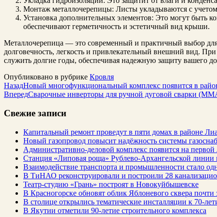
Укладка гидроизоляции: Это защитит от влаги и конденса
Монтаж металлочерепицы: Листы укладываются с учетом 
Установка дополнительных элементов: Это могут быть ко
обеспечивают герметичность и эстетичный вид крыши.
Металлочерепица — это современный и практичный выбор для 
долговечность, легкость и привлекательный внешний вид. При
служить долгие годы, обеспечивая надежную защиту вашего до
Опубликовано в рубрике
Кровля
Назад
Новый многофункциональный комплекс появится в райо
Вперед
Сварочные инверторы для ручной дуговой сварки (MM
Свежие записи
Капитальный ремонт проведут в пяти домах в районе Ли
Новый газопровод повысит надёжность системы газосна
Административно-деловой комплекс появится на первой
Станция «Липовая роща» Рублево-Архангельской линии 
Взаимодействие транспорта и промышленности стало од
В ТиНАО реконструировали и построили 28 канализаци
Театр-студию «Грань» построят в Новокуйбышевске
В Красногорске обновят облик Яблоневого сквера почти 
В столице открылись тематические инсталляции к 70-лет
В Якутии отметили 90-летие строительного комплекса